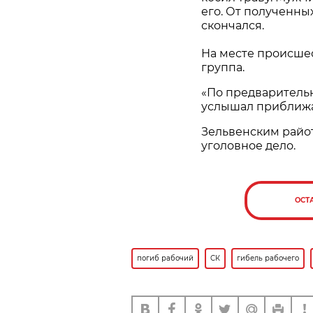
его. От полученны
скончался.
На месте происше
группа.
«По предваритель
услышал приближаю
Зельвенским райо
уголовное дело.
ОСТ
погиб рабочий
СК
гибель рабочего