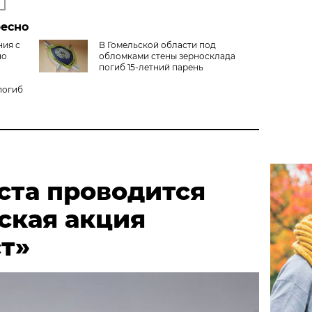
ресно
ния с
В Гомельской области под
но
обломками стены зерносклада
погиб 15-летний парень
погиб
уста проводится
ская акция
т»