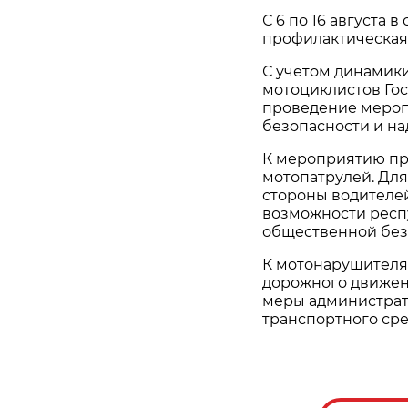
С 6 по 16 августа 
профилактическая 
С учетом динамик
мотоциклистов Го
проведение меро
безопасности и н
К мероприятию пр
мотопатрулей. Дл
стороны водителе
возможности респ
общественной без
К мотонарушител
дорожного движен
меры администрати
транспортного сре