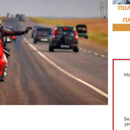
Мо
Бе
ур