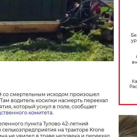
Бе
ур
вн
Ка
Рас
й со смертельным исходом произошел
 Там водитель косилки насмерть переехал
тия, который уснул в поле, сообщает
ственного комитета.
еленного пункта Тулово 42-летний
 сельхозпредприятия на тракторе Krone
ина не увидел в траве человека и переехал