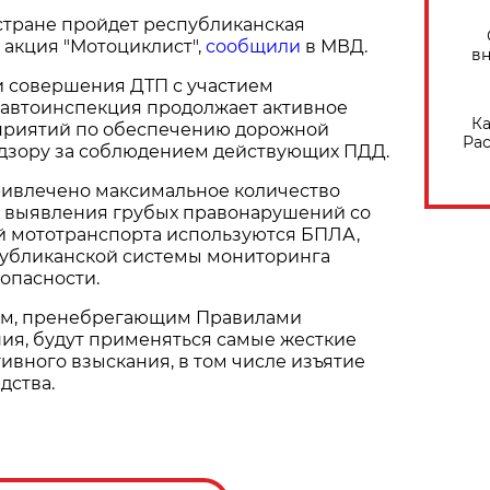
в стране пройдет республиканская
акция "Мотоциклист",
сообщили
в МВД.
вн
и совершения ДТП с участием
савтоинспекция продолжает активное
Ка
приятий по обеспечению дорожной
Рас
адзору за соблюдением действующих ПДД.
ивлечено максимальное количество
я выявления грубых правонарушений со
й мототранспорта используются БПЛА,
убликанской системы мониторинга
опасности.
ям, пренебрегающим Правилами
ия, будут применяться самые жесткие
вного взыскания, в том числе изъятие
дства.