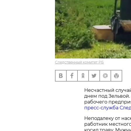
Следственный комитет РБ
Несчастный случа
днем под Зельвой.
рабочего предприя
пресс-служба След
Неподалеку от нас
работник местного
косил траву. Мужч