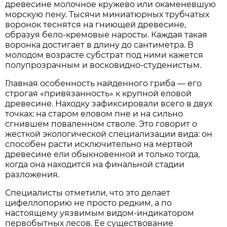
древесине молочное кружево или окаменевшую
морскую пену. Тысячи миниатюрных трубчатых
воронок теснятся на гниющей древесине,
образуя бело-кремовые наросты. Каждая такая
воронка достигает в длину до сантиметра. В
молодом возрасте субстрат под ними кажется
полупрозрачным и восковидно-студенистым.
Главная особенность найденного гриба — его
строгая «привязанность» к крупной еловой
древесине. Находку зафиксировали всего в двух
точках: на старом еловом пне и на сильно
сгнившем поваленном стволе. Это говорит о
жесткой экологической специализации вида: он
способен расти исключительно на мертвой
древесине ели обыкновенной и только тогда,
когда она находится на финальной стадии
разложения.
Специалисты отметили, что это делает
цифеллопорию не просто редким, а по
настоящему уязвимым видом-индикатором
первобытных лесов. Ее существование