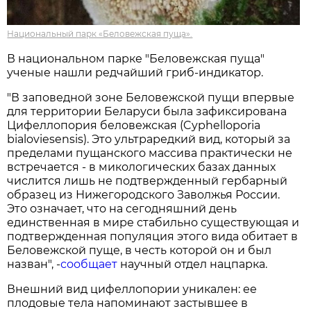
Национальный парк «Беловежская пуща».
В национальном парке "Беловежская пуща"
ученые нашли редчайший гриб-индикатор.
"В заповедной зоне Беловежской пущи впервые
для территории Беларуси была зафиксирована
Цифеллопория беловежская (Cyphelloporia
bialoviesensis). Это ультраредкий вид, который за
пределами пущанского массива практически не
встречается - в микологических базах данных
числится лишь не подтвержденный гербарный
образец из Нижегородского Заволжья России.
Это означает, что на сегодняшний день
единственная в мире стабильно существующая и
подтвержденная популяция этого вида обитает в
Беловежской пуще, в честь которой он и был
назван", -
сообщает
научный отдел нацпарка.
Внешний вид цифеллопории уникален: ее
плодовые тела напоминают застывшее в