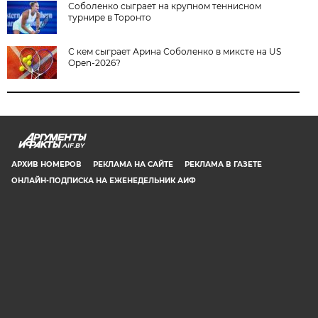
Соболенко сыграет на крупном теннисном
турнире в Торонто
С кем сыграет Арина Соболенко в миксте на US
Open-2026?
AIF.BY
АРХИВ НОМЕРОВ
РЕКЛАМА НА САЙТЕ
РЕКЛАМА В ГАЗЕТЕ
ОНЛАЙН-ПОДПИСКА НА ЕЖЕНЕДЕЛЬНИК АИФ
СООБЩИТЬ В РЕДАКЦИЮ ОБ ОШИБКЕ
© 2019 ООО «Аргументы и Факты в Белоруссии». Директор, главный
редактор: Игорь Николаевич Соколов. Заместители главного редактора:
Евгений Юрьевич Олейник и Юлия Владимировна Тельтевская. Шеф-
редактор сайта aif.by: Владимир Петрович Шарпило. Все права защищены.
Копирование и использование полных материалов запрещено, частичное
цитирование возможно только при условии гиперссылки на сайт www.aif.by.
Телефон для связи с редакцией: +375 29 642 67 51.
Свидетельство Министерства информации Республики Беларусь №1040 от
14.01.2010