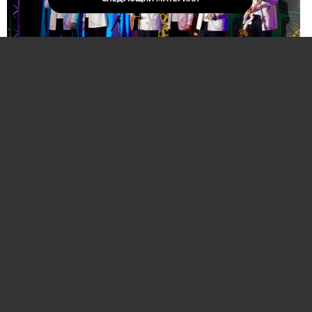
Нажмите для увеличения. Фото:
АиФ
Компании и бренды, которые по итогам
народного голосования станут победителями,
призерами и финалистами премии «Народная
марка», получат широкое освещение в
республиканских и региональных средствах
массовой информации. Торжественная
церемония награждения состоится в начале
декабря в Национальной библиотеке Беларуси.
Телевизионная версия церемонии будет
традиционно транслироваться в прайм-тайм на
Восьмом телеканале в период новогодних и
рождественских праздников.