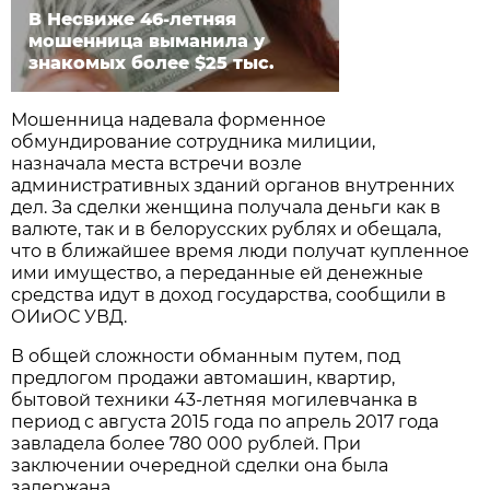
В Несвиже 46-летняя
мошенница выманила у
знакомых более $25 тыс.
Мошенница надевала форменное
обмундирование сотрудника милиции,
назначала места встречи возле
административных зданий органов внутренних
дел. За сделки женщина получала деньги как в
валюте, так и в белорусских рублях и обещала,
что в ближайшее время люди получат купленное
ими имущество, а переданные ей денежные
средства идут в доход государства, сообщили в
ОИиОС УВД.
В общей сложности обманным путем, под
предлогом продажи автомашин, квартир,
бытовой техники 43-летняя могилевчанка в
период с августа 2015 года по апрель 2017 года
завладела более 780 000 рублей. При
заключении очередной сделки она была
задержана.