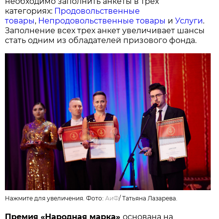
необходимо заполнить анкеты в трех
категориях:
Продовольственные
товары
,
Непродовольственные товары
и
Услуги
.
Заполнение всех трех анкет увеличивает шансы
стать одним из обладателей призового фонда.
Нажмите для увеличения. Фото:
АиФ
/
Татьяна Лазарева.
Премия «Народная марка»
основана на