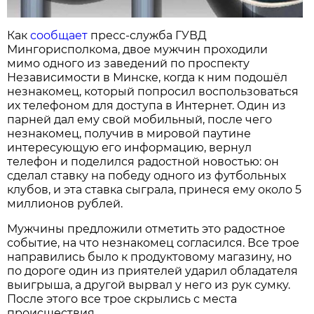
Как
сообщает
пресс-служба ГУВД
Мингорисполкома, двое мужчин проходили
мимо одного из заведений по проспекту
Независимости в Минске, когда к ним подошёл
незнакомец, который попросил воспользоваться
их телефоном для доступа в Интернет. Один из
парней дал ему свой мобильный, после чего
незнакомец, получив в мировой паутине
интересующую его информацию, вернул
телефон и поделился радостной новостью: он
сделал ставку на победу одного из футбольных
клубов, и эта ставка сыграла, принеся ему около 5
миллионов рублей.
Мужчины предложили отметить это радостное
событие, на что незнакомец согласился. Все трое
направились было к продуктовому магазину, но
по дороге один из приятелей ударил обладателя
выигрыша, а другой вырвал у него из рук сумку.
После этого все трое скрылись с места
происшествия.