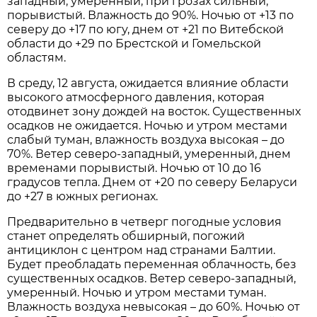
западный, умеренный, при грозах сильный,
порывистый. Влажность до 90%. Ночью от +13 по
северу до +17 по югу, днем от +21 по Витебской
области до +29 по Брестской и Гомельской
областям.
В среду, 12 августа, ожидается влияние области
высокого атмосферного давления, которая
отодвинет зону дождей на восток. Существенных
осадков не ожидается. Ночью и утром местами
слабый туман, влажность воздуха высокая – до
70%. Ветер северо-западный, умеренный, днем
временами порывистый. Ночью от 10 до 16
градусов тепла. Днем от +20 по северу Беларуси
до +27 в южных регионах.
Предварительно в четверг погодные условия
станет определять обширный, погожий
антициклон с центром над странами Балтии.
Будет преобладать переменная облачность, без
существенных осадков. Ветер северо-западный,
умеренный. Ночью и утром местами туман.
Влажность воздуха невысокая – до 60%. Ночью от