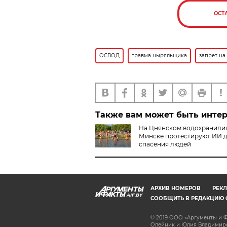
ОСТ
ОСВОД
травма ныряльщика
запрет на
Также вам может быть инте
На Цнянском водохранили
Минске протестируют ИИ 
спасения людей
АРХИВ НОМЕРОВ
РЕКЛ
AIF.BY
СООБЩИТЬ В РЕДАКЦИЮ 
© 2019 ООО «Аргументы и Ф
Олейник и Юлия Владимиров