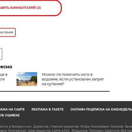
АВИТЬ КОММЕНТАРИЙ (0)
 купание
ресно
ще в
Можно ли помочить ноги в
для
водоеме, если установлен запрет
на купание?
АМА НА САЙТЕ
РЕКЛАМА В ГАЗЕТЕ
ОНЛАЙН-ПОДПИСКА НА ЕЖЕНЕДЕЛЬ
ОБ ОШИБКЕ
акты в Белоруссии». Директор, главный редактор: Игорь Николаевич Соколов. Зам
на Тельтевская. Шеф-редактор сайта aif.by: Владимир Петрович Шарпило. Все п