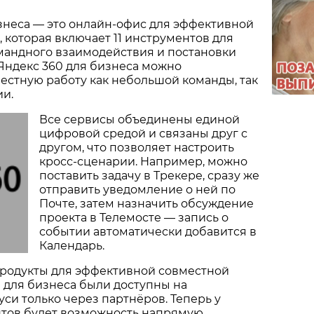
знеса — это онлайн-офис для эффективной
 которая включает 11 инструментов для
мандного взаимодействия и постановки
Яндекс 360 для бизнеса можно
естную работу как небольшой команды, так
ии.
Все сервисы объединены единой
цифровой средой и связаны друг с
другом, что позволяет настроить
кросс-сценарии. Например, можно
поставить задачу в Трекере, сразу же
отправить уведомление о ней по
Почте, затем назначить обсуждение
проекта в Телемосте — запись о
событии автоматически добавится в
Календарь.
родукты для эффективной совместной
 для бизнеса были доступны на
си только через партнёров. Теперь у
нтов будет возможность напрямую