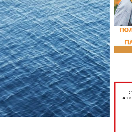
С
четв