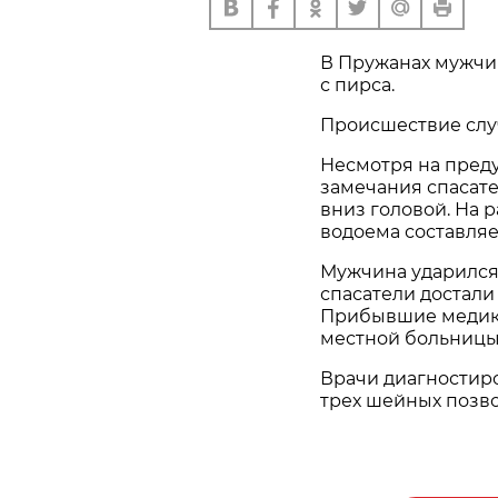
В Пружанах мужчин
с пирса.
Происшествие случ
Несмотря на пред
замечания спасате
вниз головой. На 
водоема составляе
Мужчина ударился
спасатели достали
Прибывшие медики
местной больницы
Врачи диагностир
трех шейных позво