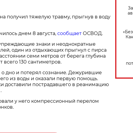
За
ав
а получил тяжелую травму, прыгнув в воду
«Без
илось днем 8 августа,
сообщает
ОСВОД.
Как
упреждающие знаки и неоднократные
лей, один из отдыхающих прыгнул с пирса
расстоянии семи метров от берега глубина
т всего 130 сантиметров.
по
 о дно и потерял сознание. Дежурившие
 его из воды и оказали первую помощь.
 доставили пострадавшего в реанимацию
.
овали у него компрессионный перелом
нков.