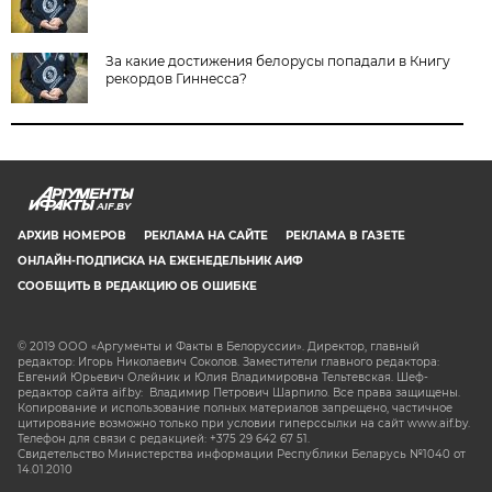
За какие достижения белорусы попадали в Книгу
рекордов Гиннесса?
AIF.BY
АРХИВ НОМЕРОВ
РЕКЛАМА НА САЙТЕ
РЕКЛАМА В ГАЗЕТЕ
ОНЛАЙН-ПОДПИСКА НА ЕЖЕНЕДЕЛЬНИК АИФ
СООБЩИТЬ В РЕДАКЦИЮ ОБ ОШИБКЕ
© 2019 ООО «Аргументы и Факты в Белоруссии». Директор, главный
редактор: Игорь Николаевич Соколов. Заместители главного редактора:
Евгений Юрьевич Олейник и Юлия Владимировна Тельтевская. Шеф-
редактор сайта aif.by: Владимир Петрович Шарпило. Все права защищены.
Копирование и использование полных материалов запрещено, частичное
цитирование возможно только при условии гиперссылки на сайт www.aif.by.
Телефон для связи с редакцией: +375 29 642 67 51.
Свидетельство Министерства информации Республики Беларусь №1040 от
14.01.2010