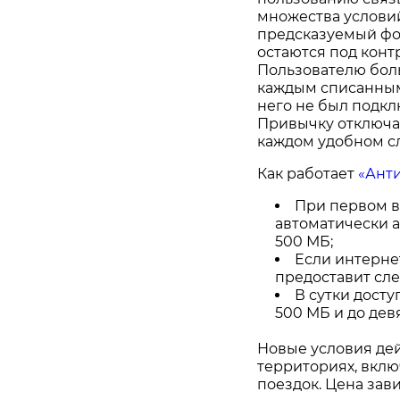
множества услови
предсказуемый фор
остаются под конт
Пользователю боль
каждым списанным 
него не был подкл
Привычку отключат
каждом удобном сл
Как работает
«Ант
При первом в
автоматически а
500 МБ;
Если интернет
предоставит сле
В сутки досту
500 МБ и до девя
Новые условия дей
территориях, вкл
поездок. Цена зави