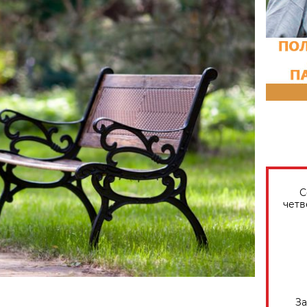
С
четв
За