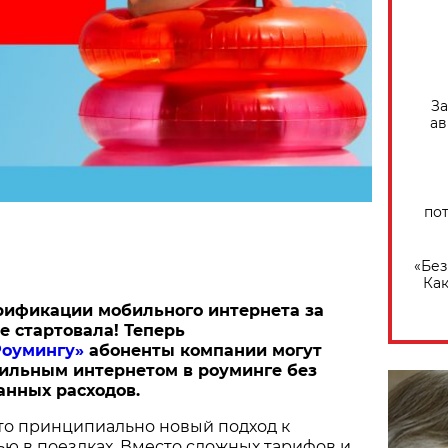
За
ав
по
«Без
Как
рификации мобильного интернета за
е стартовала! Теперь
оумингу»
абоненты компании могут
ильным интернетом в роуминге без
анных расходов.
то принципиально новый подход к
ю в поездках. Вместо сложных тарифов и