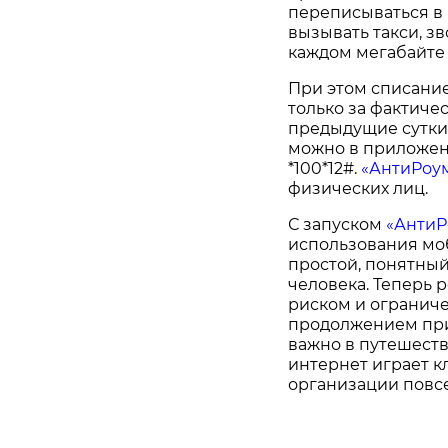
переписываться в 
вызывать такси, зв
каждом мегабайте 
При этом списание
только за фактиче
предыдущие сутки.
можно в приложен
*100*12#.
«АнтиРоу
физических лиц.
С запуском
«АнтиР
использования моб
простой, понятны
человека. Теперь 
риском и огранич
продолжением при
важно в путешеств
интернет играет к
организации повс