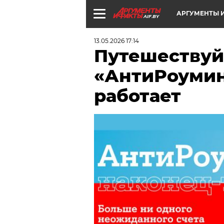
АРГУМЕНТЫ И
AIF.BY
13.05.2026 17:14
Путешествуй
«АнтиРоуминг
работает