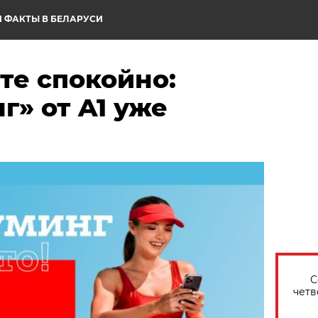
 ФАКТЫ В БЕЛАРУСИ
те спокойно:
» от A1 уже
С
четв