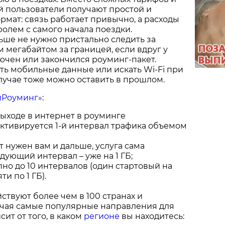
й пользователи получают простой и
мат: связь работает привычно, а расходы
ролем с самого начала поездки.
ше не нужно пристально следить за
мегабайтом за границей, если вдруг у
ючен или закончился роуминг-пакет.
ь мобильные данные или искать Wi‑Fi при
учае тоже можно оставить в прошлом.
иРоуминг»
:
ыходе в интернет в роуминге
ктивируется 1-й интервал трафика объемом
 нужен вам и дальше, услуга сама
дующий интервал – уже на 1 ГБ;
пно до 10 интервалов (один стартовый на
ти по 1 ГБ).
ствуют более чем в 100 странах и
ючая самые популярные направления для
сит от того, в каком
регионе
вы находитесь: