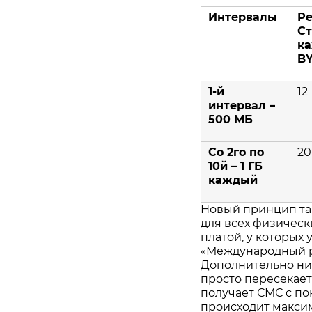
Интервалы
Ре
Ст
ка
BY
1-й
12
интервал –
500 МБ
Со 2го по
20
10й – 1 ГБ
каждый
Новый принцип та
для всех физическ
платой, у которых
«Международный р
Дополнительно ни
просто пересекает
получает СМС с п
происходит макси