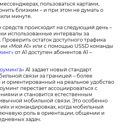
мессенджерах, пользоваться картами,
онить близким – и при этом не думать о
или минуте.
 средств происходит на следующий день –
ски использованные интервалы за
 Проверить остаток доступного трафика
ии «Мой А1» или с помощью USSD команды
минг»
от А1 доступен абонентов А1 –
оуминга»
A1 задает новый стандарт
ильной связи за границей – более
й и ориентированный на реальное удобство
роуминг перестает ассоциироваться с
ениями и становится естественным
вычной мобильной связи. Это особенно
иях и командировках, когда мобильный
лючевую роль в ориентации, общении и
едневных задач.