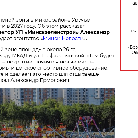
ав
леной зоны в микрорайоне Уручье
и в 2027 году. Об этом рассказал
по
ектор УП «Минскзеленстрой» Александр
едает агентство «
Минск-Новости
».
«Без
й зоне площадью около 26 га,
Как
жду МКАД и ул. Шафаранянской. «Там будет
ое покрытие, появятся новые малые
рмы и детское спортивное оборудование.
 и сделаем это место для отдыха еще
казал Александр Ермолович.