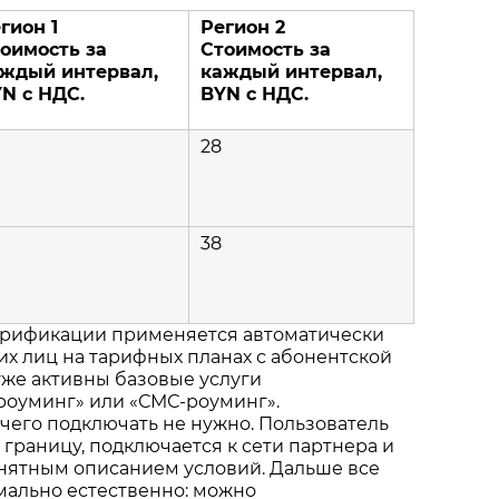
гион 1
Регион 2
оимость за
Стоимость за
ждый интервал,
каждый интервал,
N с НДС.
BYN с НДС.
28
38
рификации применяется автоматически
их лиц на тарифных планах с абонентской
 уже активны базовые услуги
оуминг» или «СМС-роуминг».
чего подключать не нужно. Пользователь
 границу, подключается к сети партнера и
онятным описанием условий. Дальше все
мально естественно: можно