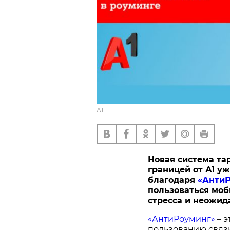
А1
Новая система та
границей от А1 уж
благодаря
«АнтиР
пользоваться моб
стресса и неожид
«АнтиРоуминг»
– э
пользованию связь