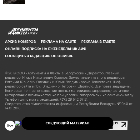
AIF.BY
АРХИВ НОМЕРОВ
РЕКЛАМА НА САЙТЕ
РЕКЛАМА В ГАЗЕТЕ
ОНЛАЙН-ПОДПИСКА НА ЕЖЕНЕДЕЛЬНИК АИФ
СООБЩИТЬ В РЕДАКЦИЮ ОБ ОШИБКЕ
© 2019 ООО «Аргументы и Факты в Белоруссии». Директор, главный
редактор: Игорь Николаевич Соколов. Заместители главного редактора:
Евгений Юрьевич Олейник и Юлия Владимировна Тельтевская. Шеф-
редактор сайта aif.by: Владимир Петрович Шарпило. Все права защищены.
Копирование и использование полных материалов запрещено, частичное
цитирование возможно только при условии гиперссылки на сайт www.aif.by.
Телефон для связи с редакцией: +375 29 642 67 51.
Свидетельство Министерства информации Республики Беларусь №1040 от
14.01.2010
СЛЕДУЮЩИЙ МАТЕРИАЛ
16+