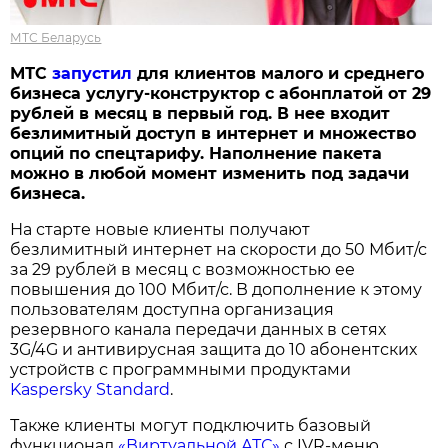
МТС Беларусь
МТС
запустил
для клиентов малого и среднего
бизнеса услугу-конструктор с абонплатой от 29
рублей в месяц в первый год. В нее входит
безлимитный доступ в интернет и множество
опций по спецтарифу. Наполнение пакета
можно в любой момент изменить под задачи
бизнеса.
На старте новые клиенты получают
безлимитный интернет на скорости до 50 Мбит/с
за 29 рублей в месяц с возможностью ее
повышения до 100 Мбит/с. В дополнение к этому
пользователям доступна организация
резервного канала передачи данных в сетях
3G/4G и антивирусная защита до 10 абонентских
устройств с программными продуктами
Kaspersky Standard
.
Также клиенты могут подключить базовый
функционал
«Виртуальной АТС»
с IVR-меню,