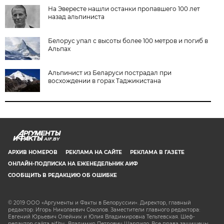
На Эвересте нашли останки пропавшего 100 лет
назад альпиниста
Белорус упал с высоты более 100 метров и погиб в
Альпах
Альпинист из Беларуси пострадал при
восхождении в горах Таджикистана
AIF.BY
АРХИВ НОМЕРОВ
РЕКЛАМА НА САЙТЕ
РЕКЛАМА В ГАЗЕТЕ
ОНЛАЙН-ПОДПИСКА НА ЕЖЕНЕДЕЛЬНИК АИФ
СООБЩИТЬ В РЕДАКЦИЮ ОБ ОШИБКЕ
© 2019 ООО «Аргументы и Факты в Белоруссии». Директор, главный
редактор: Игорь Николаевич Соколов. Заместители главного редактора:
Евгений Юрьевич Олейник и Юлия Владимировна Тельтевская. Шеф-
редактор сайта aif.by: Владимир Петрович Шарпило. Все права защищены.