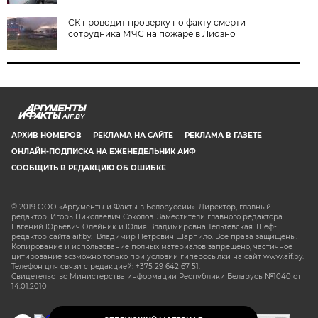
СК проводит проверку по факту смерти
сотрудника МЧС на пожаре в Лиозно
AIF.BY
АРХИВ НОМЕРОВ
РЕКЛАМА НА САЙТЕ
РЕКЛАМА В ГАЗЕТЕ
ОНЛАЙН-ПОДПИСКА НА ЕЖЕНЕДЕЛЬНИК АИФ
СООБЩИТЬ В РЕДАКЦИЮ ОБ ОШИБКЕ
© 2019 ООО «Аргументы и Факты в Белоруссии». Директор, главный
редактор: Игорь Николаевич Соколов. Заместители главного редактора:
Евгений Юрьевич Олейник и Юлия Владимировна Тельтевская. Шеф-
редактор сайта aif.by: Владимир Петрович Шарпило. Все права защищены.
Копирование и использование полных материалов запрещено, частичное
цитирование возможно только при условии гиперссылки на сайт www.aif.by.
Телефон для связи с редакцией: +375 29 642 67 51.
Свидетельство Министерства информации Республики Беларусь №1040 от
14.01.2010