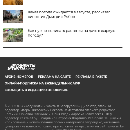
Какая погода ожидается в августе, рассказал
синоптик Дмитрий Рябов
Как нужно поливать растения на даче в жаркую
погоду?
AIF.BY
АРХИВ НОМЕРОВ
РЕКЛАМА НА САЙТЕ
РЕКЛАМА В ГАЗЕТЕ
ОНЛАЙН-ПОДПИСКА НА ЕЖЕНЕДЕЛЬНИК АИФ
СООБЩИТЬ В РЕДАКЦИЮ ОБ ОШИБКЕ
© 2019 ООО «Аргументы и Факты в Белоруссии». Директор, главный
редактор: Игорь Николаевич Соколов. Заместители главного редактора:
Евгений Юрьевич Олейник и Юлия Владимировна Тельтевская. Шеф-
редактор сайта aif.by: Владимир Петрович Шарпило. Все права защищены.
Копирование и использование полных материалов запрещено, частичное
цитирование возможно только при условии гиперссылки на сайт www.aif.by.