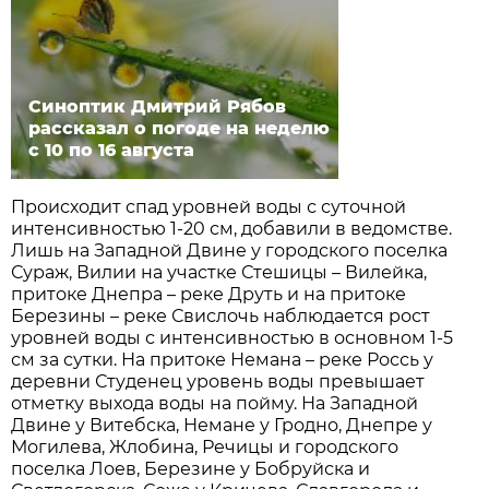
Синоптик Дмитрий Рябов
рассказал о погоде на неделю
с 10 по 16 августа
Происходит спад уровней воды с суточной
интенсивностью 1-20 см, добавили в ведомстве.
Лишь на Западной Двине у городского поселка
Сураж, Вилии на участке Стешицы – Вилейка,
притоке Днепра – реке Друть и на притоке
Березины – реке Свислочь наблюдается рост
уровней воды с интенсивностью в основном 1-5
см за сутки. На притоке Немана – реке Россь у
деревни Студенец уровень воды превышает
отметку выхода воды на пойму. На Западной
Двине у Витебска, Немане у Гродно, Днепре у
Могилева, Жлобина, Речицы и городского
поселка Лоев, Березине у Бобруйска и