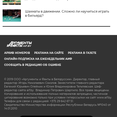
Шахматы в движении. Сложно ли научиться играть
в бильярд?
AIF.BY
АРХИВ НОМЕРОВ
РЕКЛАМА НА САЙТЕ
РЕКЛАМА В ГАЗЕТЕ
ОНЛАЙН-ПОДПИСКА НА ЕЖЕНЕДЕЛЬНИК АИФ
СООБЩИТЬ В РЕДАКЦИЮ ОБ ОШИБКЕ
© 2019 ООО «Аргументы и Факты в Белоруссии». Директор, главный
редактор: Игорь Николаевич Соколов. Заместители главного редактора:
Евгений Юрьевич Олейник и Юлия Владимировна Тельтевская. Шеф-
редактор сайта aif.by: Владимир Петрович Шарпило. Все права защищены.
Копирование и использование полных материалов запрещено, частичное
цитирование возможно только при условии гиперссылки на сайт www.aif.by.
Телефон для связи с редакцией: +375 29 642 67 51.
Свидетельство Министерства информации Республики Беларусь №1040 от
14.01.2010