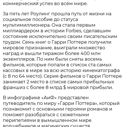
коммерческий успех во всём мире.
За пять лет Роулинг прошла путь от жизни на
социальное пособие до статуса
мультимиллионера. Она стала первым
миллиардером в истории Forbes, сделавшим
состояние исключительно своим писательским
трудом. Семь книг о Гарри Поттере получили
мировое признание, выиграли множество
наград и вышли тиражом более 400 млн
экземпляров. По ним были сняты восемь
фильмов, которые попали в список ста самых
кассовых в мире за всю историю кинематографа
(с 8 по 64 место). Серия фильмов о Гарри Поттере
занимает 2 место в списке самых прибыльных
франшиз с более 8 млрд $ мировой прибыли.
В инфографике «АиФ» представлен
путеводитель по миру «Гарри Поттера», который
познакомит с основными героями романов и
поможет разобраться с сюжетными
перипетиями в вымышленном мире
волшебников и магических существ.