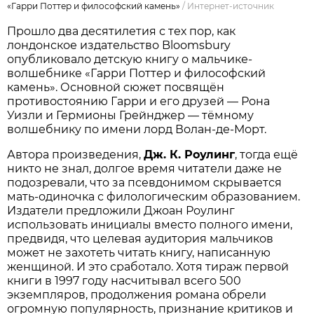
«Гарри Поттер и философский камень»
/
Интернет-источник
Прошло два десятилетия с тех пор, как
лондонское издательство Bloomsbury
опубликовало детскую книгу о мальчике-
волшебнике «Гарри Поттер и философский
камень». Основной сюжет посвящён
противостоянию Гарри и его друзей — Рона
Уизли и Гермионы Грейнджер — тёмному
волшебнику по имени лорд Волан-де-Морт.
Автора произведения,
Дж. К. Роулинг
, тогда ещё
никто не знал, долгое время читатели даже не
подозревали, что за псевдонимом скрывается
мать-одиночка с филологическим образованием.
Издатели предложили Джоан Роулинг
использовать инициалы вместо полного имени,
предвидя, что целевая аудитория мальчиков
может не захотеть читать книгу, написанную
женщиной. И это сработало. Хотя тираж первой
книги в 1997 году насчитывал всего 500
экземпляров, продолжения романа обрели
огромную популярность, признание критиков и