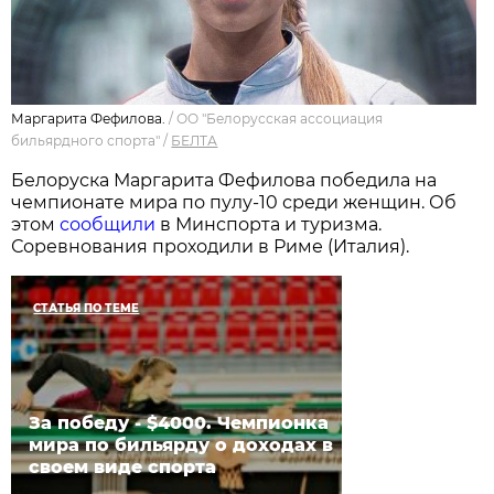
Маргарита Фефилова.
/
ОО "Белорусская ассоциация
бильярдного спорта"
/
БЕЛТА
Белоруска Маргарита Фефилова победила на
чемпионате мира по пулу-10 среди женщин. Об
этом
сообщили
в Минспорта и туризма.
Соревнования проходили в Риме (Италия).
СТАТЬЯ ПО ТЕМЕ
За победу - $4000. Чемпионка
мира по бильярду о доходах в
своем виде спорта