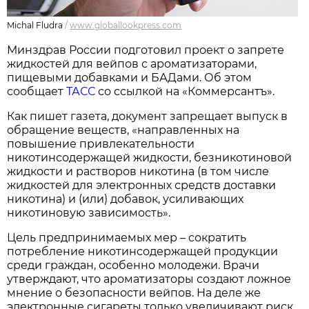
Michal Fludra
/
www.globallookpress.com
Минздрав России подготовил проект о запрете
жидкостей для вейпов с ароматизаторами,
пищевыми добавками и БАДами. Об этом
сообщает
ТАСС
со ссылкой на «Коммерсантъ».
Как пишет газета, документ запрещает выпуск в
обращение веществ, «направленных на
повышение привлекательности
никотинсодержащей жидкости, безникотиновой
жидкости и растворов никотина (в том числе
жидкостей для электронных средств доставки
никотина) и (или) добавок, усиливающих
никотиновую зависимость».
Цель предпринимаемых мер – сократить
потребление никотинсодержащей продукции
среди граждан, особенно молодежи. Врачи
утверждают, что ароматизаторы создают ложное
мнение о безопасности вейпов. На деле же
электронные сигареты только увеличивают риск