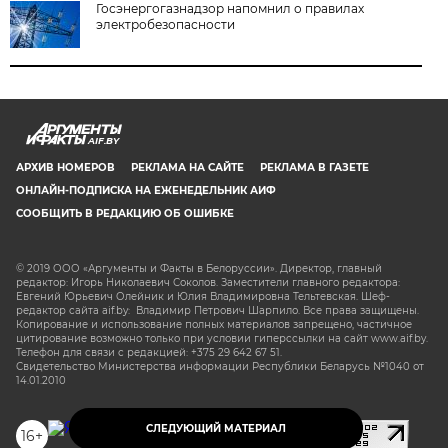
Госэнергогазнадзор напомнил о правилах
электробезопасности
AIF.BY
АРХИВ НОМЕРОВ
РЕКЛАМА НА САЙТЕ
РЕКЛАМА В ГАЗЕТЕ
ОНЛАЙН-ПОДПИСКА НА ЕЖЕНЕДЕЛЬНИК АИФ
СООБЩИТЬ В РЕДАКЦИЮ ОБ ОШИБКЕ
© 2019 ООО «Аргументы и Факты в Белоруссии». Директор, главный
редактор: Игорь Николаевич Соколов. Заместители главного редактора:
Евгений Юрьевич Олейник и Юлия Владимировна Тельтевская. Шеф-
редактор сайта aif.by: Владимир Петрович Шарпило. Все права защищены.
Копирование и использование полных материалов запрещено, частичное
цитирование возможно только при условии гиперссылки на сайт www.aif.by.
Телефон для связи с редакцией: +375 29 642 67 51.
Свидетельство Министерства информации Республики Беларусь №1040 от
14.01.2010
СЛЕДУЮЩИЙ МАТЕРИАЛ
16+