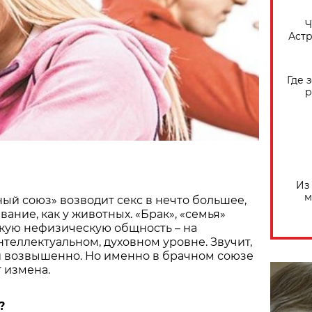
​
Астр
Где 
р
Из
м
й союз» возводит секс в нечто большее,
ание, как у животных. «Брак», «семья»
кую нефизическую общность – на
теллектуальном, духовном уровне. Звучит,
и возвышенно. Но именно в брачном союзе
т измена.
?