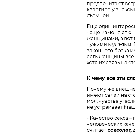
предпочитают встр
квартире у знаком
съемной.
Еще один интерес
чаще изменяют с
женщинами, а вот 
чужими мужьями. 
законного брака и
есть женщины все-
хотя их связь на с
К чему все эти с
Почему же внешне 
имеют связи на ст
мол, чувства угасл
не устраивает (ча
- Качество секса –
человеческих каче
считает
сексолог,