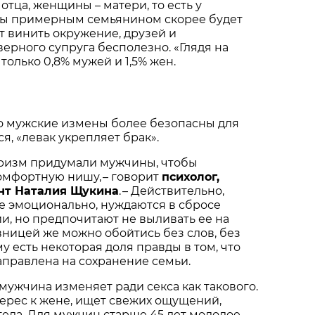
отца, женщины – матери, то есть у
ы примерным семьянином скорее будет
от винить окружение, друзей и
ерного супруга бесполезно. «Глядя на
только 0,8% мужей и 1,5% жен.
то мужские измены более безопасны для
ся, «левак укрепляет брак».
оризм придумали мужчины, чтобы
омфортную нишу, – говорит
психолог,
нт Наталия Щукина
. – Действительно,
е эмоционально, нуждаются в сбросе
и, но предпочитают не выливать ее на
вницей же можно обойтись без слов, без
 есть некоторая доля правды в том, что
правлена на сохранение семьи.
мужчина изменяет ради секса как такового.
нтерес к жене, ищет свежих ощущений,
тела. Для мужчин старше 45 лет молодое,