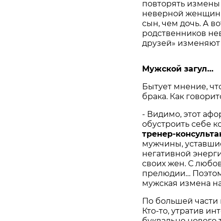
повторять измены 
неверной женщин
сын, чем дочь. А в
родственников нев
друзей» изменяют 
Мужской загул…
Бытует мнение, ч
брака. Как говорит
- Видимо, этот аф
обустроить себе к
тренер-консульта
мужчины, уставши
негативной энерги
своих жен. С любо
прелюдии… Поэтому
мужская измена на
По большей части 
Кто-то, утратив и
буквально нового 