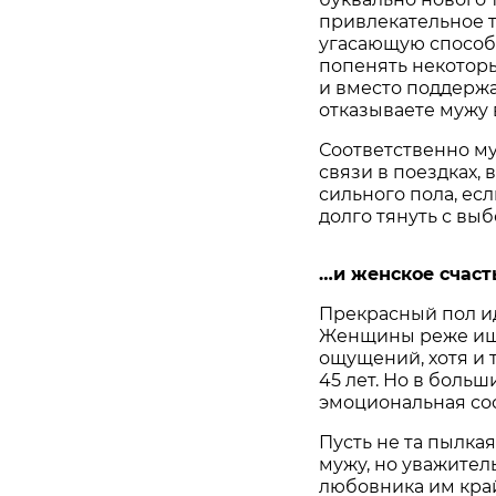
привлекательное т
угасающую способн
попенять некоторы
и вместо поддерж
отказываете мужу 
Соответственно м
связи в поездках, 
сильного пола, есл
долго тянуть с вы
…и женское счаст
Прекрасный пол ид
Женщины реже ищу
ощущений, хотя и 
45 лет. Но в больш
эмоциональная со
Пусть не та пылкая
мужу, но уважител
любовника им край