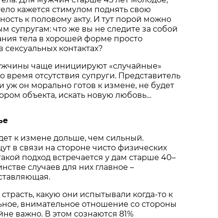
ело кажется стимулом поднять свою
ость к половому акту. И тут порой можно
м супругам: что же вы не следите за собой
ания тела в хорошей форме просто
в сексуальных контактах?
ужчины чаще инициируют «случайные»
во время отсутствия супруги. Представитель
и уж он морально готов к измене, не будет
бором объекта, искать новую любовь…
ье
ет к измене дольше, чем сильный.
т в связи на стороне чисто физических
такой подход встречается у дам старше 40–
инстве случаев для них главное –
ставляющая.
 страсть, какую они испытывали когда-то к
ьное, внимательное отношение со стороны
не важно. В этом сознаются 81%