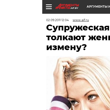
АРГУМЕНТЫ И
AIF.BY
02.09.2011 12:04
www.aif.ru
Супружеская
толкают жен
измену?