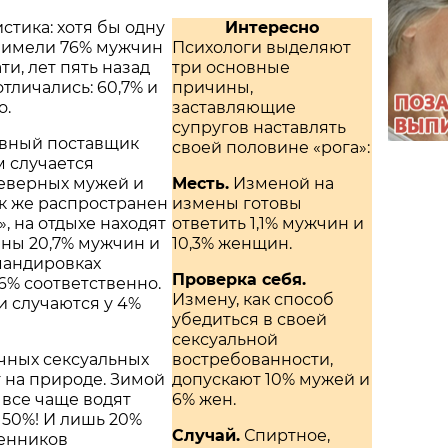
стика: хотя бы одну
Интересно
 имели 76% мужчин
Психологи выделяют
ти, лет пять назад
три основные
тличались: 60,7% и
причины,
о.
заставляющие
супругов наставлять
авный поставщик
своей половине «рога»:
м случается
неверных мужей и
Месть.
Изменой на
ак же распространен
измены готовы
, на отдыхе находят
ответить 1,1% мужчин и
ны 20,7% мужчин и
10,3% женщин.
мандировках
Проверка себя.
,6% соответственно.
Измену, как способ
 случаются у 4%
убедиться в своей
сексуальной
чных сексуальных
востребованности,
 на природе. Зимой
допускают 10% мужей и
все чаще водят
6% жен.
 50%! И лишь 20%
Случай.
Спиртное,
енников