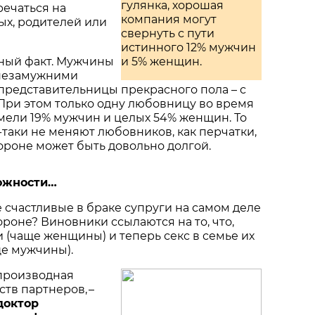
гулянка, хорошая
ечаться на
компания могут
ых, родителей или
свернуть с пути
истинного 12% мужчин
ный факт. Мужчины
и 5% женщин.
 незамужними
представительницы прекрасного пола – с
При этом только одну любовницу во время
мели 19% мужчин и целых 54% женщин. То
таки не меняют любовников, как перчатки,
тороне может быть довольно долгой.
ложности…
счастливые в браке супруги на самом деле
ороне? Виновники ссылаются на то, что,
и (чаще женщины) и теперь секс в семье их
ще мужчины).
 производная
ств партнеров, –
 доктор