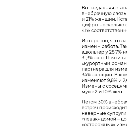
Вот недавняя стати
внебрачную связь
и 21% женщин. Кста
цифры несколько о
41% соответственн
Интересно, что гл
измен – работа. Та
адюльтер у 28,7% 
31,3% жен. Почти т
«курортный роман»
партнера для изме
34% женщин. В ко
изменяют 9,8% и 2
Измены с соседями
мужей и 10% жен.
Летом 30% внебра
встреч происходит
неверные супруги 
«левак» домой – до
«осторожных» изм