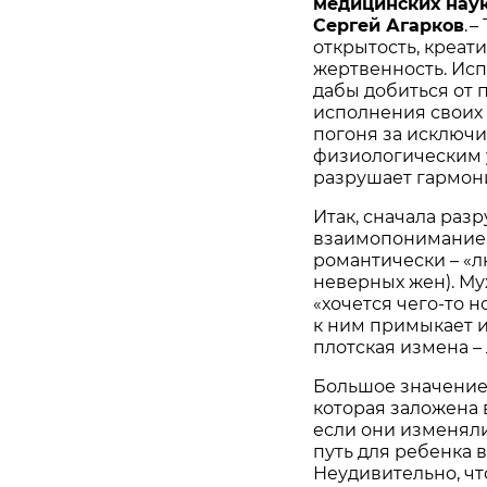
медицинских наук
Сергей Агарков
. 
открытость, креати
жертвенность. Исп
дабы добиться от 
исполнения своих
погоня за исключ
физиологическим
разрушает гармони
Итак, сначала раз
взаимопонимание 
романтически – «
неверных жен). М
«хочется чего-то н
к ним примыкает и
плотская измена –
Большое значение
которая заложена 
если они изменяли
путь для ребенка 
Неудивительно, ч