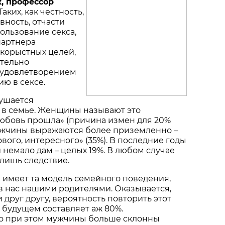
, профессор
– Таких, как честность,
вность, отчасти
ользование секса,
партнера
 корыстных целей,
ительно
 удовлетворением
ю в сексе.
рушается
в семье. Женщины называют это
любовь прошла» (причина измен для 20%
ужчины выражаются более приземленно –
ового, интересного» (35%). В последние годы
 немало дам – целых 19%. В любом случае
 лишь следствие.
 имеет та модель семейного поведения,
в нас нашими родителями. Оказывается,
 друг другу, вероятность повторить этот
в будущем составляет аж 80%.
то при этом мужчины больше склонны