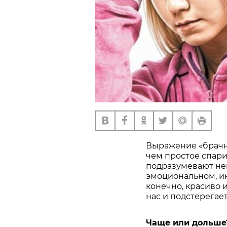
Выражение «брачны
чем простое спарив
подразумевают не
эмоциональном, ин
конечно, красиво 
нас и подстерегае
Чаще или дольше