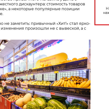
есткого дискаунтера: стоимость товаров
Н
ыке», а некоторые популярные позиции
на
е.
о не заметить: привычный «Хит!» стал ярко-
 изменения произошли не с вывеской, а с