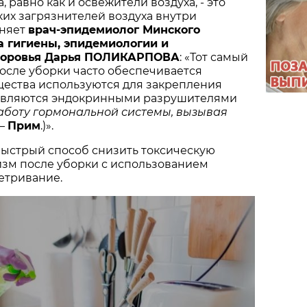
 равно как и освежители воздуха, - это
их загрязнителей воздуха внутри
сняет
в
рач-эпидемиолог
Минского
а гигиены, эпидемиологии и
доровья
Дарья ПОЛИКАРПОВА
: «Тот самый
осле уборки часто обеспечивается
щества используются для закрепления
е являются эндокринными разрушителями
аботу гормональной системы, вызывая
–
Прим
.)».
быстрый способ снизить токсическую
изм после уборки с использованием
етривание.