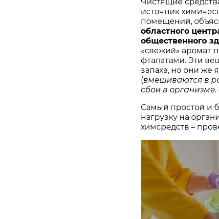
Чистящие средства,
источник химическ
помещений, объя
областного центр
общественного з
«свежий» аромат п
фталатами. Эти ве
запаха, но они ж
(
вмешиваются в р
сбои в организме.
Самый простой и 
нагрузку на орган
химсредств – пров