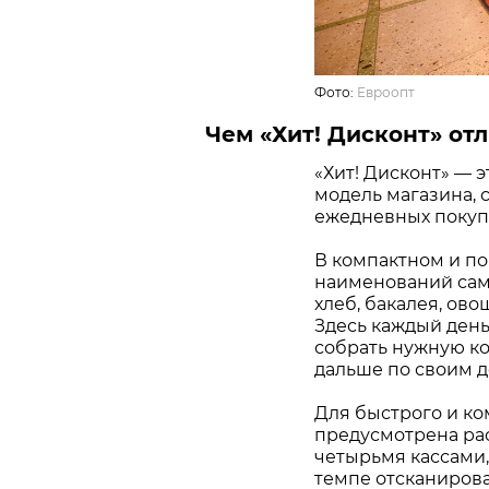
Фото:
Евроопт
Чем «Хит! Дисконт» отл
«Хит! Дисконт» — 
модель магазина, 
ежедневных покупо
В компактном и по
наименований самы
хлеб, бакалея, ово
Здесь каждый день
собрать нужную ко
дальше по своим д
Для быстрого и ко
предусмотрена ра
четырьмя кассами,
темпе отсканирова