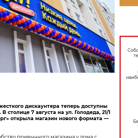
Собо
т
наиб
жесткого дискаунтера теперь доступны
В столице 7 августа на ул. Голодеда, 21/1
рг» открыла магазин нового формата —
Б
бство привычного магазина у дома с