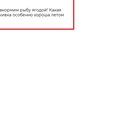
акормим рыбу ягодой! Какая
живка особенно хороша летом