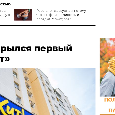
ресно
тод.
Расстался с девушкой, потому
ядку в
что она фанатка чистоты и
порядка. Может, зря?
крылся первый
т»