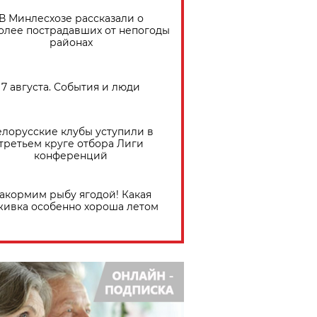
В Минлесхозе рассказали о
олее пострадавших от непогоды
районах
7 августа. События и люди
елорусские клубы уступили в
третьем круге отбора Лиги
конференций
акормим рыбу ягодой! Какая
живка особенно хороша летом