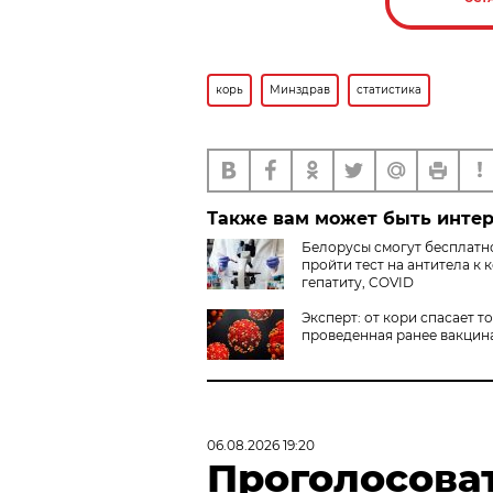
корь
Минздрав
статистика
Также вам может быть инте
Белорусы смогут бесплатн
пройти тест на антитела к 
гепатиту, COVID
Эксперт: от кори спасает т
проведенная ранее вакцин
06.08.2026 19:20
Проголосова