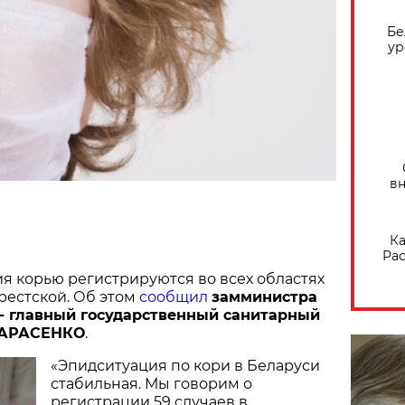
Бе
ур
вн
Ка
Рас
я корью регистрируются во всех областях
рестской. Об этом
сообщил
замминистра
- главный государственный санитарный
ТАРАСЕНКО
.
«Эпидситуация по кори в Беларуси
стабильная. Мы говорим о
регистрации 59 случаев в