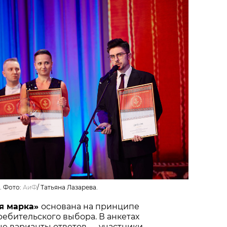
. Фото:
АиФ
/
Татьяна Лазарева.
я марка»
основана на принципе
ебительского выбора. В анкетах
ые варианты ответов — участники