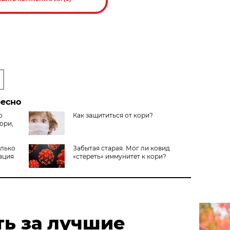
ресно
о
Как защититься от кори?
кори,
олько
Забытая старая. Мог ли ковид
ация
«стереть» иммунитет к кори?
ть за лучшие