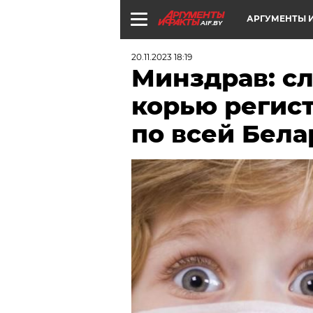
АРГУМЕНТЫ И
AIF.BY
20.11.2023 18:19
Минздрав: с
корью регис
по всей Бела