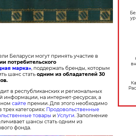
Бе
ур
ели Беларуси могут принять участие в
ии потребительского
вн
дная марка»
, поддержать бренды, которым
ить шанс стать
одним из обладателей 30
ов.
Ка
Рас
дит в республиканских и региональных
й информации, на интернет-ресурсах, а
ьном
сайте
премии. Для этого необходимо
в трех категориях:
Продовольственные
льственные товары
и
Услуги
. Заполнение
величивает шансы стать одним из
вого фонда.