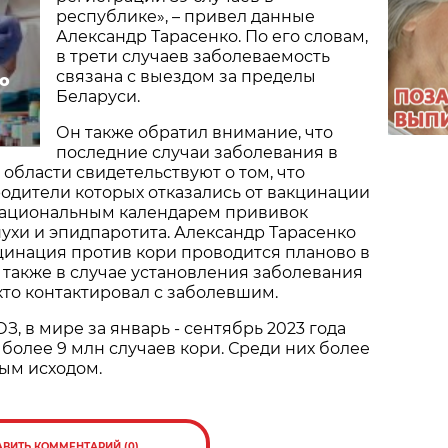
республике», – привел данные
Александр Тарасенко. По его словам,
в трети случаев заболеваемость
связана с выездом за пределы
о
Беларуси.
Он также обратил внимание, что
последние случаи заболевания в
области свидетельствуют о том, что
родители которых отказались от вакцинации
 Национальным календарем прививок
нухи и эпидпаротита. Александр Тарасенко
цинация против кори проводится планово в
 а также в случае установления заболевания
кто контактировал с заболевшим.
, в мире за январь - сентябрь 2023 года
более 9 млн случаев кори. Среди них более
ьным исходом.
АВИТЬ КОММЕНТАРИЙ (0)