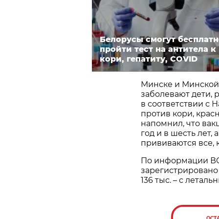
Белорусы смогут бесплатн
пройти тест на антитела к
кори, гепатиту, COVID
Минске и Минской 
заболевают дети, 
в соответствии с
против кори, крас
напомнил, что вак
год и в шесть лет,
прививаются все, 
По информации ВОЗ
зарегистрировано 
136 тыс. – с летал
ОСТ