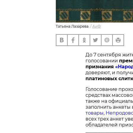
Татьяна Лазарева.
/
АиФ
До 7 сентября жит
голосовании
п
рем
признания
«Наро
доверяют, и получ
платиновых слитк
Голосование прохо
средствах массово
также на официал
заполнить анкеты 
товары
,
Непродово
всех трех анкет у
обладателей призо