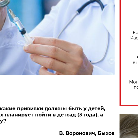
Ка
Рас
вн
Мог
п
какие прививки должны быть у детей,
х планирует пойти в детсад (3 года), а
у?
В. Воронович, Быхов