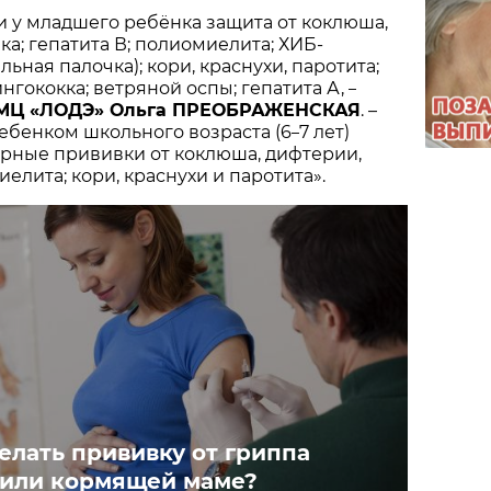
ли у младшего ребёнка защита от коклюша,
ка; гепатита В; полиомиелита; ХИБ-
ная палочка); кори, краснухи, паротита;
нгококка; ветряной оспы; гепатита А,
–
 МЦ «ЛОДЭ» Ольга ПРЕОБРАЖЕНСКАЯ
. –
ебенком школьного возраста (6
7 лет)
–
рные прививки от коклюша, дифтерии,
елита; кори, краснухи и паротита».
елать прививку от гриппа
или кормящей маме?