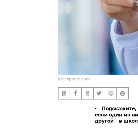
istockphoto.com
Подскажите, 
если один из ни
другой
в школ
–