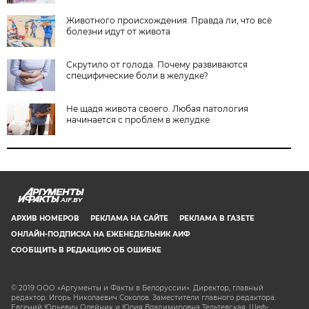
Животного происхождения. Правда ли, что всё
болезни идут от живота
Скрутило от голода. Почему развиваются
специфические боли в желудке?
Не щадя живота своего. Любая патология
начинается с проблем в желудке
AIF.BY
АРХИВ НОМЕРОВ
РЕКЛАМА НА САЙТЕ
РЕКЛАМА В ГАЗЕТЕ
ОНЛАЙН-ПОДПИСКА НА ЕЖЕНЕДЕЛЬНИК АИФ
СООБЩИТЬ В РЕДАКЦИЮ ОБ ОШИБКЕ
© 2019 ООО «Аргументы и Факты в Белоруссии». Директор, главный
редактор: Игорь Николаевич Соколов. Заместители главного редактора:
Евгений Юрьевич Олейник и Юлия Владимировна Тельтевская. Шеф-