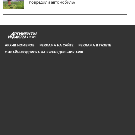
повредили автомобиль?
AIF.BY
АРХИВ НОМЕРОВ
РЕКЛАМА НА САЙТЕ
РЕКЛАМА В ГАЗЕТЕ
ОНЛАЙН-ПОДПИСКА НА ЕЖЕНЕДЕЛЬНИК АИФ
СООБЩИТЬ В РЕДАКЦИЮ ОБ ОШИБКЕ
© 2019 ООО «Аргументы и Факты в Белоруссии». Директор, главный
редактор: Игорь Николаевич Соколов. Заместители главного редактора:
Евгений Юрьевич Олейник и Юлия Владимировна Тельтевская. Шеф-
редактор сайта aif.by: Владимир Петрович Шарпило. Все права защищены.
Копирование и использование полных материалов запрещено, частичное
цитирование возможно только при условии гиперссылки на сайт www.aif.by.
Телефон для связи с редакцией: +375 29 642 67 51.
Свидетельство Министерства информации Республики Беларусь №1040 от
14.01.2010
16+