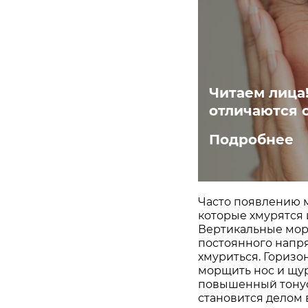
Читаем лица
отличаются 
Подробнее
Часто появлению 
которые хмурятся 
Вертикальные мор
постоянного напр
хмуриться. Горизо
морщить нос и щур
повышенный тонус
становится делом