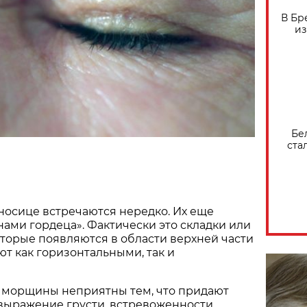
В Бр
из
Бе
ста
осице встречаются нередко. Их еще
ми гордеца». Фактически это складки или
оторые появляются в области верхней части
ют как горизонтальными, так и
 морщины неприятны тем, что придают
выражение грусти, встревоженности,