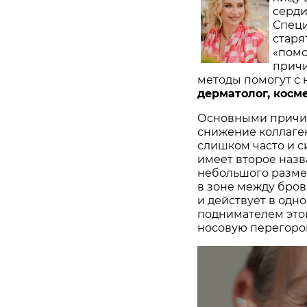
серди
Специ
старя
«помо
причи
методы помогут с н
дерматолог, косме
Основными причин
снижение коллаген
слишком часто и с
имеет второе наз
небольшого разме
в зоне между бров
и действует в одн
поднимателем это
носовую перегорок