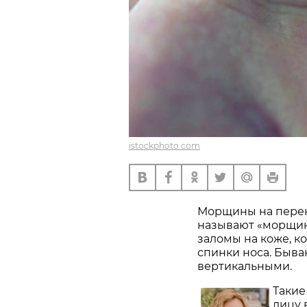
istockphoto.com
Морщины на перен
называют «морщина
заломы на коже, к
спинки носа. Быва
вертикальными.
Такие
лицу 