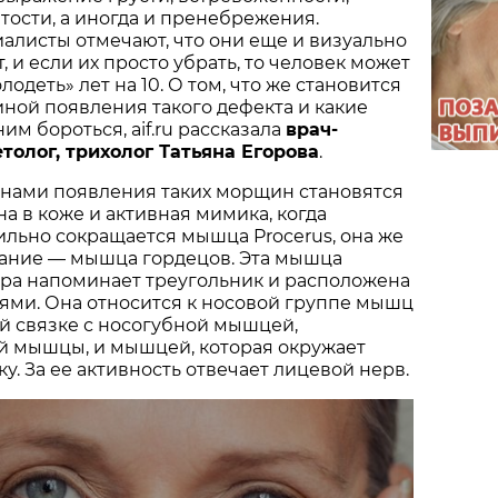
тости, а иногда и пренебрежения.
алисты отмечают, что они еще и визуально
т, и если их просто убрать, то человек может
лодеть» лет на 10. О том, что же становится
ной появления такого дефекта и какие
им бороться, aif.ru рассказала
врач-
толог, трихолог Татьяна Егорова
.
ами появления таких морщин становятся
а в коже и активная мимика, когда
ильно сокращается мышца Procerus, она же
вание — мышца гордецов. Эта мышца
ра напоминает треугольник и расположена
ями. Она относится к носовой группе мышц
ой связке с носогубной мышцей,
й мышцы, и мышцей, которая окружает
у. За ее активность отвечает лицевой нерв.