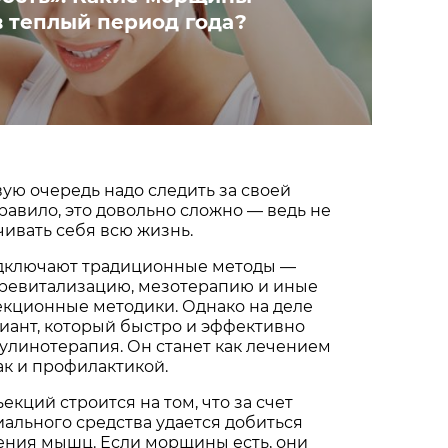
в теплый период года?
вую очередь надо следить за своей
правило, это довольно сложно — ведь не
ивать себя всю жизнь.
одключают традиционные методы —
оревитализацию, мезотерапию и иные
екционные методики. Однако на деле
иант, который быстро и эффективно
улинотерапия. Он станет как лечением
ак и профилактикой.
кций строится на том, что за счет
ального средства удается добиться
ния мышц. Если морщины есть, они