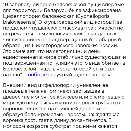
"В заповедной зоне Беловежской пущи впервые
для территории Беларуси была зафиксирована
Цифеллопория беловежская (Cyphelloporia
bialoviesensis). Это ультраредкий вид, который за
пределами пущанского массива практически не
встречается - в микологических базах данных
числится лишь не подтвержденный гербарный
образец из Нижегородского Заволжья России.
Это означает, что на сегодняшний день
единственная в мире стабильно существующая и
подтвержденная популяция этого вида обитает в
Беловежской пуще, в честь которой он и был
назван", -
сообщает
научный отдел нацпарка.
Внешний вид цифеллопории уникален: ее
плодовые тела напоминают застывшее в
древесине молочное кружево или окаменевшую
морскую пену. Тысячи миниатюрных трубчатых
воронок теснятся на гниющей древесине,
образуя бело-кремовые наросты. Каждая такая
воронка достигает в длину до сантиметра. В
молодом возрасте субстрат под ними кажется