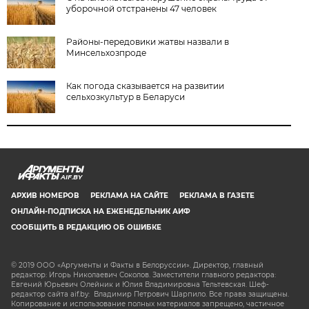
уборочной отстранены 47 человек
Районы-передовики жатвы назвали в
Минсельхозпроде
Как погода сказывается на развитии
сельхозкультур в Беларуси
AIF.BY
АРХИВ НОМЕРОВ
РЕКЛАМА НА САЙТЕ
РЕКЛАМА В ГАЗЕТЕ
ОНЛАЙН-ПОДПИСКА НА ЕЖЕНЕДЕЛЬНИК АИФ
СООБЩИТЬ В РЕДАКЦИЮ ОБ ОШИБКЕ
© 2019 ООО «Аргументы и Факты в Белоруссии». Директор, главный
редактор: Игорь Николаевич Соколов. Заместители главного редактора:
Евгений Юрьевич Олейник и Юлия Владимировна Тельтевская. Шеф-
редактор сайта aif.by: Владимир Петрович Шарпило. Все права защищены.
Копирование и использование полных материалов запрещено, частичное