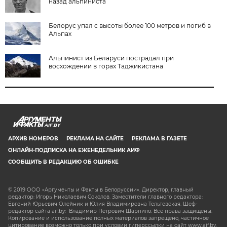
назад альпиниста
Белорус упал с высоты более 100 метров и погиб в
Альпах
Альпинист из Беларуси пострадал при
восхождении в горах Таджикистана
AIF.BY
АРХИВ НОМЕРОВ
РЕКЛАМА НА САЙТЕ
РЕКЛАМА В ГАЗЕТЕ
ОНЛАЙН-ПОДПИСКА НА ЕЖЕНЕДЕЛЬНИК АИФ
СООБЩИТЬ В РЕДАКЦИЮ ОБ ОШИБКЕ
© 2019 ООО «Аргументы и Факты в Белоруссии». Директор, главный
редактор: Игорь Николаевич Соколов. Заместители главного редактора:
Евгений Юрьевич Олейник и Юлия Владимировна Тельтевская. Шеф-
редактор сайта aif.by: Владимир Петрович Шарпило. Все права защищены.
Копирование и использование полных материалов запрещено, частичное
цитирование возможно только при условии гиперссылки на сайт www.aif.by.