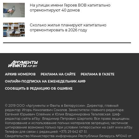
На улицах имени Героев ВОВ капитально
отремонтируют 40 домов
Сколько жилья планируют капитально
отремонтировать в 2026 году
AIF.BY
АРХИВ НОМЕРОВ
РЕКЛАМА НА САЙТЕ
РЕКЛАМА В ГАЗЕТЕ
ОНЛАЙН-ПОДПИСКА НА ЕЖЕНЕДЕЛЬНИК АИФ
СООБЩИТЬ В РЕДАКЦИЮ ОБ ОШИБКЕ
© 2019 ООО «Аргументы и Факты в Белоруссии». Директор, главный
редактор: Игорь Николаевич Соколов. Заместители главного редактора:
Евгений Юрьевич Олейник и Юлия Владимировна Тельтевская. Шеф-
редактор сайта aif.by: Владимир Петрович Шарпило. Все права защищены.
Копирование и использование полных материалов запрещено, частичное
цитирование возможно только при условии гиперссылки на сайт www.aif.by.
Телефон для связи с редакцией: +375 29 642 67 51.
Свидетельство Министерства информации Республики Беларусь №1040 от