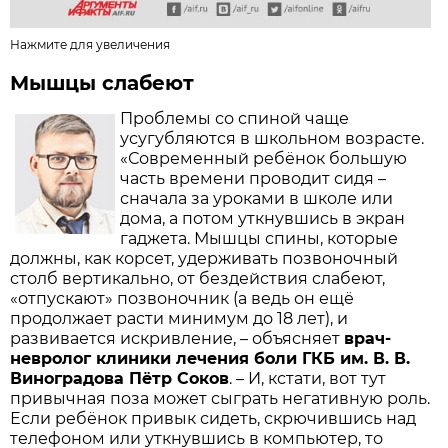
Нажмите для увеличения
Мышцы слабеют
Проблемы со спиной чаще
усугубляются в школьном возрасте.
«Современный ребёнок большую
часть времени проводит сидя –
сначала за уроками в школе или
дома, а потом уткнувшись в экран
гаджета. Мышцы спины, которые
должны, как корсет, удерживать позвоночный
столб вертикально, от бездейст­вия слабеют,
«отпускают» позвоночник (а ведь он ещё
продолжает расти минимум до 18 лет), и
развивается искривление, – объясняет
врач-
невролог клиники лечения боли ГКБ им. В. В.
Виноградова Пётр Соков
. – И, кстати, вот тут
привычная поза может сыграть негативную роль.
Если ребёнок привык сидеть, скрючившись над
телефоном или уткнувшись в компьютер, то