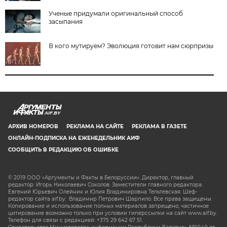
Ученые придумали оригинальный способ
засыпания
В кого мутируем? Эволюция готовит нам сюрпризы
AIF.BY
АРХИВ НОМЕРОВ
РЕКЛАМА НА САЙТЕ
РЕКЛАМА В ГАЗЕТЕ
ОНЛАЙН-ПОДПИСКА НА ЕЖЕНЕДЕЛЬНИК АИФ
СООБЩИТЬ В РЕДАКЦИЮ ОБ ОШИБКЕ
© 2019 ООО «Аргументы и Факты в Белоруссии». Директор, главный
редактор: Игорь Николаевич Соколов. Заместители главного редактора:
Евгений Юрьевич Олейник и Юлия Владимировна Тельтевская. Шеф-
редактор сайта aif.by: Владимир Петрович Шарпило. Все права защищены.
Копирование и использование полных материалов запрещено, частичное
цитирование возможно только при условии гиперссылки на сайт www.aif.by.
Телефон для связи с редакцией: +375 29 642 67 51.