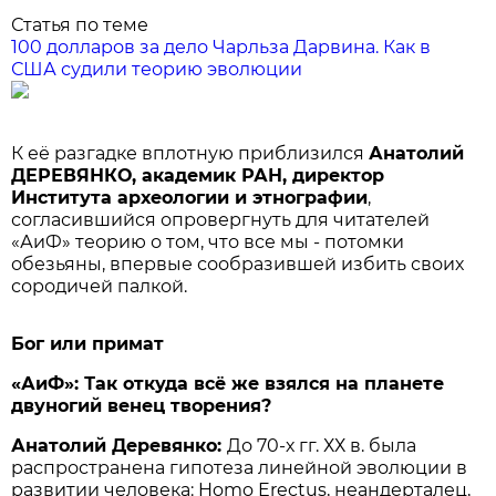
Статья по теме
100 долларов за дело Чарльза Дарвина. Как в
США судили теорию эволюции
​К её разгадке вплотную приблизился
Анатолий
ДЕРЕВЯНКО, академик РАН, директор
Института археологии и этнографии
,
согласившийся опровергнуть для читателей
«АиФ» теорию о том, что все мы - потомки
обезья­ны, впервые сообразившей избить своих
сородичей палкой.
Бог или примат
«АиФ»: Так откуда всё же взялся на планете
двуногий венец творения?
Анатолий Деревянко:
До 70-х гг. ХХ в. была
распространена гипотеза линейной эволюции в
развитии человека: Homo Erectus, неандерталец,