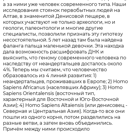
а за ними уже человек современного типа. Наши
исследования стоянок первобытных людей на
Алтае, в знаменитой Денисовой пещере, в
которых участвуют не только археологи, но и
геологи, палеонтологи и многие другие
специалисты, позволили признать эту гипотезу
несостоятельной. 5 лет назад там была найдена
фаланга пальца маленькой девочки. Эта находка
дала возможность расшифровать ДНК и
выяснить, что геному современного человека по
наследству от неандертальцев досталось около
4%. Теперь мы считаем, что человечество
образовалось из 4 линий развития: 1)
неандертальцев, проживавших в Европе; 2) Homo
Sapiens Africanus (населявших Африку); 3) Homo
Sapiens Orientalensis (восточный тип,
характерный для Восточной и Юго-Восточной
Азии); 4) Homo Sapiens Altaiensis (или денисовец -
Северная и Центральная Азия). Когда-то все они
пошли из одного корня, потом разделились на
разные ветви, а затем вновь объединились.
Причём между ними происходило