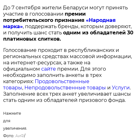
До 7 сентября жители Беларуси могут принять
участие в голосовании
п
ремии
потребительского признания
«Народная
марка»
, поддержать бренды, которым доверяют,
и получить шанс стать
одним из обладателей 30
платиновых слитков.
Голосование проходит в республиканских и
региональных средствах массовой информации,
на интернет-ресурсах, а также на
официальном
сайте
премии. Для этого
необходимо заполнить анкеты в трех
категориях:
Продовольственные
товары
,
Непродовольственные товары
и
Услуги
.
Заполнение всех трех анкет увеличивает шансы
стать одним из обладателей призового фонда.
Нажмите
для
увеличения.
Фото:
АиФ
/