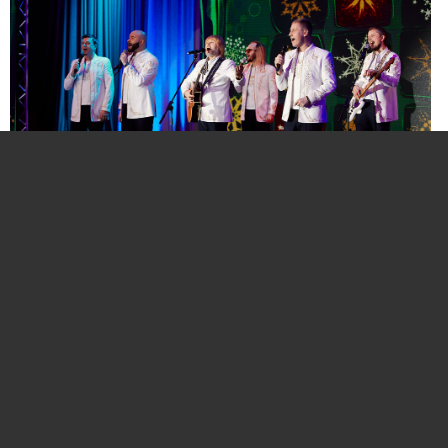
Нажмите для увеличения. Фото:
АиФ
Компании и бренды, которые по итогам
народного голосования станут победителями,
призерами и финалистами премии «Народная
марка», получат широкое освещение в
республиканских и региональных средствах
массовой информации. Торжественная
церемония награждения состоится в начале
декабря в Национальной библиотеке Беларуси.
Телевизионная версия церемонии будет