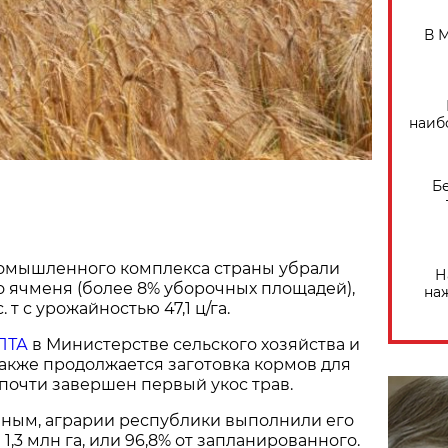
В 
наиб
Б
омышленного комплекса страны убрали
Н
го ячменя (более 8% уборочных площадей),
на
 т с урожайностью 47,1 ц/га.
ЛТА
в Министерстве сельского хозяйства и
акже продолжается заготовка кормов для
, почти завершен первый укос трав.
нным, аграрии республики выполнили его
,3 млн га, или 96,8% от запланированного.