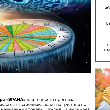
наиб
Б
Н
на
тра «ЭРАНА»
для точности прогноза
ждого знака зодиака делят на три типа по
к называемые триады. Каждый из них имеет