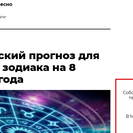
ресно
о
али
ский прогноз для
 зодиака на 8
года
Собо
т
В 