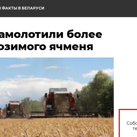
 ФАКТЫ В БЕЛАРУСИ
намолотили более
 озимого ячменя
Собо
т