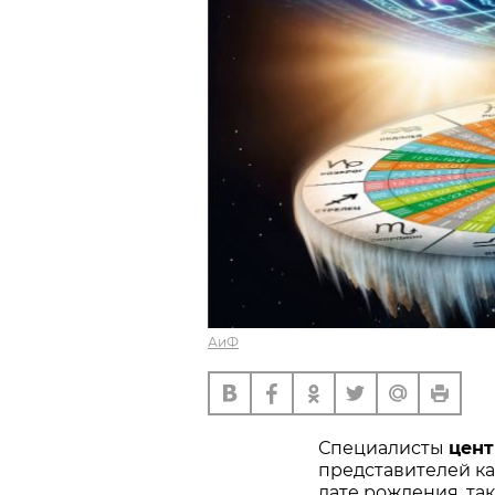
АиФ
Специалисты
цен
представителей ка
дате рождения, та