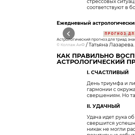
стрессовых ситуац
соответствуют в б
Ежедневный астрологический 
Previous
Астрологический прогноз для триад знак
/ Татьяна Лазарева.
©
Коллаж АиФ
КАК ПРАВИЛЬНО ВОС
АСТРОЛОГИЧЕСКИЙ ПР
I. СЧАСТЛИВЫЙ
День триумфа и ли
гармонии с окруж
свершениям. Но та
II. УДАЧНЫЙ
Удача идет рука об
свершится успешно
никак не могли ра