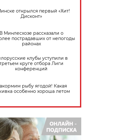
Минске открылся первый «Хит!
Дисконт»
В Минлесхозе рассказали о
олее пострадавших от непогоды
районах
елорусские клубы уступили в
третьем круге отбора Лиги
конференций
акормим рыбу ягодой! Какая
живка особенно хороша летом