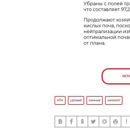
Убраны с полей тра
что составляет 97,
Продолжают хозяйс
кислых почв, поск
нейтрализации из
оптимальной почв
от плана.
ОСТ
АПК
урожай
озимые
намолот