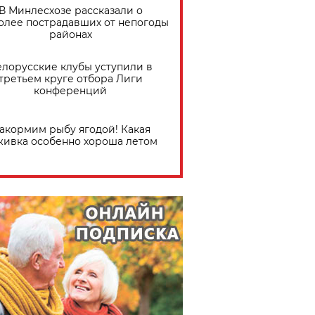
В Минлесхозе рассказали о
олее пострадавших от непогоды
районах
елорусские клубы уступили в
третьем круге отбора Лиги
конференций
акормим рыбу ягодой! Какая
живка особенно хороша летом