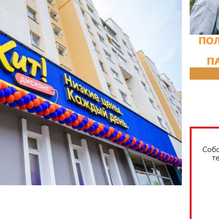
Собо
т