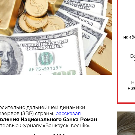
наиб
Б
Н
на
носительно дальнейшей динамики
зервов (ЗВР) страны,
рассказал
авления Национального банка Роман
тервью журналу «Банкаўскі веснік».