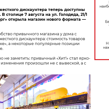
наиб
жесткого дискаунтера теперь доступны
В столице 7 августа на ул. Голодеда, 21/1
рг» открыла магазин нового формата —
Б
бство привычного магазина у дома с
есткого дискаунтера: стоимость товаров
Н
ыке», а некоторые популярные позиции
на
е.
о не заметить: привычный «Хит!» стал ярко-
 изменения произошли не с вывеской, а с