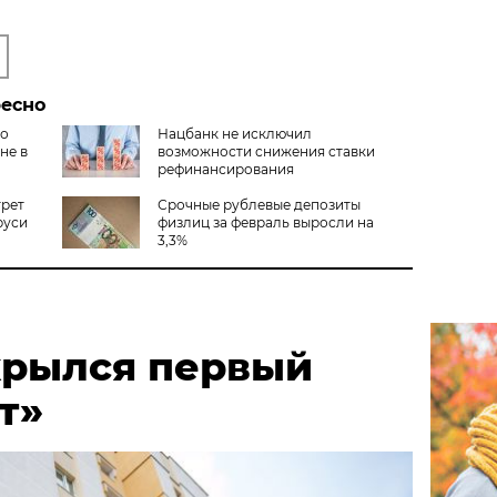
ресно
го
Нацбанк не исключил
не в
возможности снижения ставки
рефинансирования
трет
Срочные рублевые депозиты
руси
физлиц за февраль выросли на
3,3%
крылся первый
т»