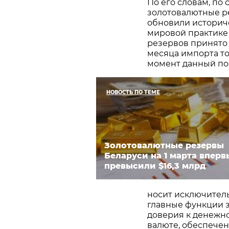
По его словам, по 
золотовалютные р
обновили историче
мировой практике
резервов принято
месяца импорта то
момент данный пок
НОВОСТЬ ПО ТЕМЕ
Золотовалютные резервы
Беларуси на 1 марта вперв
превысили $16,3 млрд
носит исключитель
главные функции 
доверия к денежн
валюте, обеспече