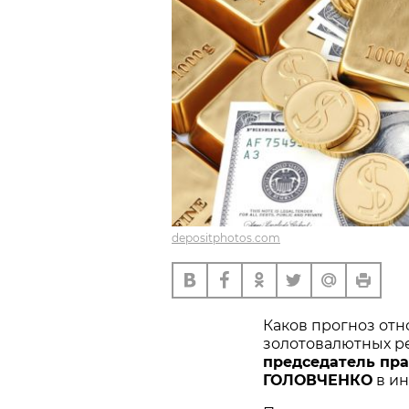
depositphotos.com
Каков прогноз от
золотовалютных ре
председатель пр
ГОЛОВЧЕНКО
в ин