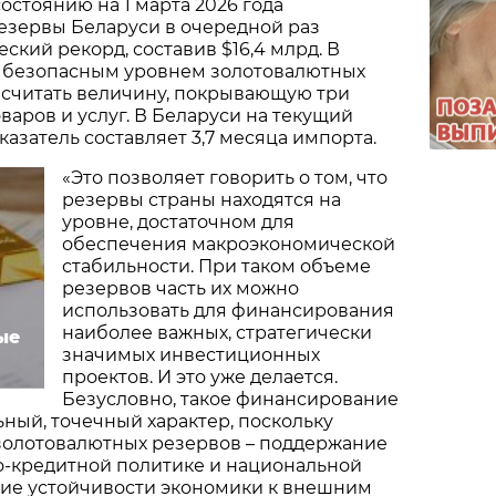
состоянию на 1 марта 2026 года
езервы Беларуси в очередной раз
ский рекорд, составив $16,4 млрд. В
 безопасным уровнем золотовалютных
 считать величину, покрывающую три
варов и услуг. В Беларуси на текущий
азатель составляет 3,7 месяца импорта.
«Это позволяет говорить о том, что
резервы страны находятся на
уровне, достаточном для
обеспечения макроэкономической
стабильности. При таком объеме
резервов часть их можно
использовать для финансирования
наиболее важных, стратегически
ые
значимых инвестиционных
проектов. И это уже делается.
Безусловно, такое финансирование
ный, точечный характер, поскольку
золотовалютных резервов – поддержание
о-кредитной политике и национальной
ние устойчивости экономики к внешним