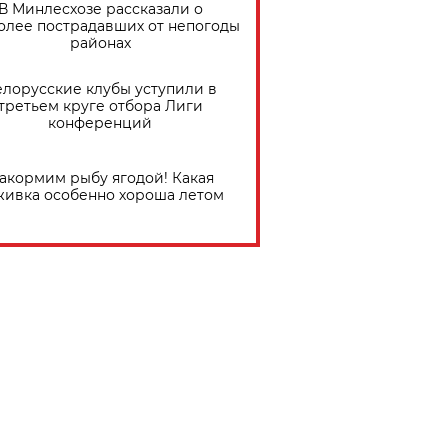
В Минлесхозе рассказали о
олее пострадавших от непогоды
районах
елорусские клубы уступили в
третьем круге отбора Лиги
конференций
акормим рыбу ягодой! Какая
живка особенно хороша летом