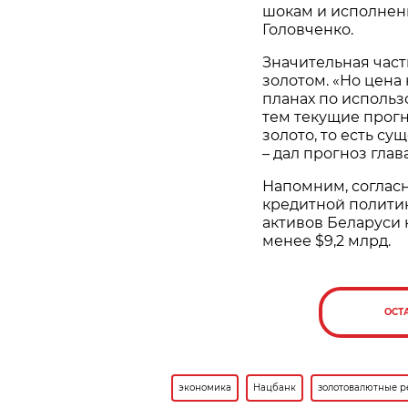
шокам и исполнени
Головченко.
Значительная час
золотом. «Но цена 
планах по использ
тем текущие прог
золото, то есть с
– дал прогноз глав
Напомним, соглас
кредитной полити
активов Беларуси 
менее $9,2 млрд.
ОСТ
экономика
Нацбанк
золотовалютные р