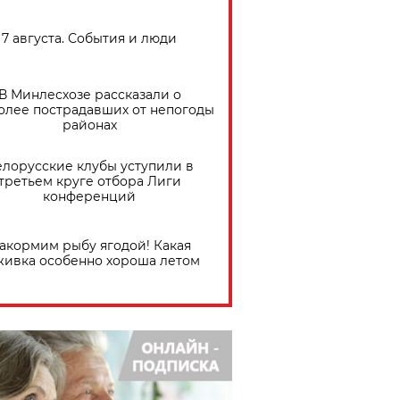
7 августа. События и люди
В Минлесхозе рассказали о
олее пострадавших от непогоды
районах
елорусские клубы уступили в
третьем круге отбора Лиги
конференций
акормим рыбу ягодой! Какая
живка особенно хороша летом