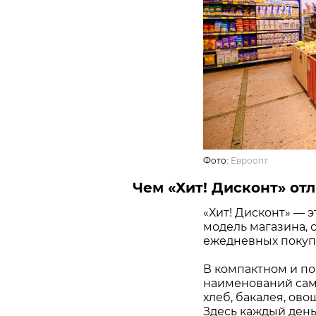
Фото:
Евроопт
Чем «Хит! Дисконт» отл
«Хит! Дисконт» — 
модель магазина, 
ежедневных покупо
В компактном и по
наименований самы
хлеб, бакалея, ово
Здесь каждый день