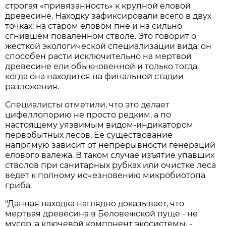
строгая «привязанность» к крупной еловой
древесине. Находку зафиксировали всего в двух
точках: на старом еловом пне и на сильно
сгнившем поваленном стволе. Это говорит о
жесткой экологической специализации вида: он
способен расти исключительно на мертвой
древесине ели обыкновенной и только тогда,
когда она находится на финальной стадии
разложения.
Специалисты отметили, что это делает
цифеллопорию не просто редким, а по
настоящему уязвимым видом-индикатором
первобытных лесов. Ее существование
напрямую зависит от непрерывности генераций
елового валежа. В таком случае изъятие упавших
стволов при санитарных рубках или очистке леса
ведет к полному исчезновению микробиотопа
гриба.
"Данная находка наглядно доказывает, что
мертвая древесина в Беловежской пуще - не
мусор, а ключевой компонент экосистемы, -