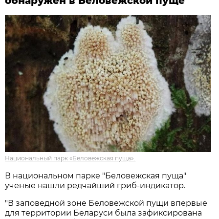
обнаружен в Беловежской пуще
Национальный парк «Беловежская пуща».
В национальном парке "Беловежская пуща"
ученые нашли редчайший гриб-индикатор.
"В заповедной зоне Беловежской пущи впервые
для территории Беларуси была зафиксирована