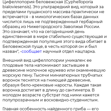
Цифеллопория беловежская (Cyphelloporia
bialoviesensis). Это ультраредкий вид, который за
пределами пущанского массива практически не
встречается - в микологических базах данных
числится лишь не подтвержденный гербарный
образец из Нижегородского Заволжья России.
Это означает, что на сегодняшний день
единственная в мире стабильно существующая и
подтвержденная популяция этого вида обитает в
Беловежской пуще, в честь которой он и был
назван", -
сообщает
научный отдел нацпарка.
Внешний вид цифеллопории уникален: ее
плодовые тела напоминают застывшее в
древесине молочное кружево или окаменевшую
морскую пену. Тысячи миниатюрных трубчатых
воронок теснятся на гниющей древесине,
образуя бело-кремовые наросты. Каждая такая
воронка достигает в длину до сантиметра. В
молодом возрасте субстрат под ними кажется
полупрозрачным и восковидно-студенистым.
Главная особенность найденного гриба — его