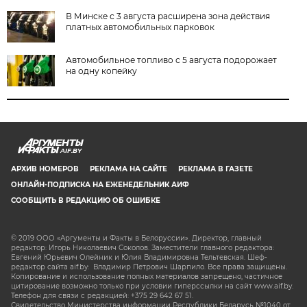
В Минске с 3 августа расширена зона действия
платных автомобильных парковок
Автомобильное топливо с 5 августа подорожает
на одну копейку
AIF.BY
АРХИВ НОМЕРОВ
РЕКЛАМА НА САЙТЕ
РЕКЛАМА В ГАЗЕТЕ
ОНЛАЙН-ПОДПИСКА НА ЕЖЕНЕДЕЛЬНИК АИФ
СООБЩИТЬ В РЕДАКЦИЮ ОБ ОШИБКЕ
© 2019 ООО «Аргументы и Факты в Белоруссии». Директор, главный
редактор: Игорь Николаевич Соколов. Заместители главного редактора:
Евгений Юрьевич Олейник и Юлия Владимировна Тельтевская. Шеф-
редактор сайта aif.by: Владимир Петрович Шарпило. Все права защищены.
Копирование и использование полных материалов запрещено, частичное
цитирование возможно только при условии гиперссылки на сайт www.aif.by.
Телефон для связи с редакцией: +375 29 642 67 51.
Свидетельство Министерства информации Республики Беларусь №1040 от