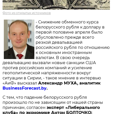
Фото из открытых источников
- Снижение обменного курса
белорусского рубля к доллару в
первой половине апреля было
обусловлено прежде всего
резкой девальвацией
российского рубля по отношению
к основным иностранным
валютам. В свою очередь
девальвацию вызвали новые санкции США
против российских компаний и усиление
геополитической напряженности вокруг
ситуации в Сирии, - такое мнение в интервью
«АиФ» высказал
Александр МУХА, аналитик
BusinessForecast.by
.
С тем, что падение белорусского рубля
произошло по не зависящим от нашей страны
причинам, согласен
эксперт «Либерального
клуба» по экономике Антон БОЛТОЧКО: