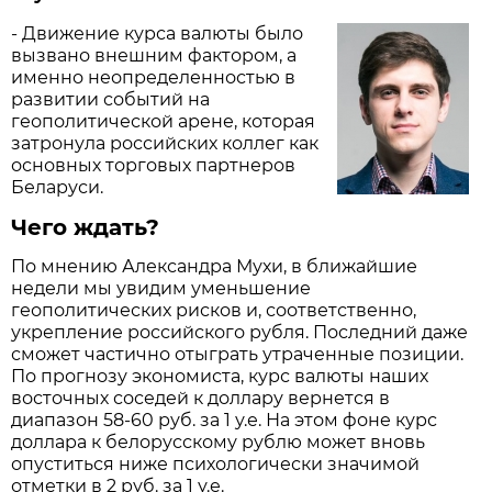
- Движение курса валюты было
вызвано внешним фактором, а
именно неопределенностью в
развитии событий на
геополитической арене, которая
затронула российских коллег как
основных торговых партнеров
Беларуси.
Чего ждать?
По мнению Александра Мухи, в ближайшие
недели мы увидим уменьшение
геополитических рисков и, соответственно,
укрепление российского рубля. Последний даже
сможет частично отыграть утраченные позиции.
По прогнозу экономиста, курс валюты наших
восточных соседей к доллару вернется в
диапазон 58-60 руб. за 1 у.е. На этом фоне курс
доллара к белорусскому рублю может вновь
опуститься ниже психологически значимой
отметки в 2 руб. за 1 у.е.