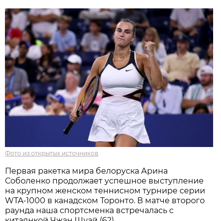
Фото из открытых источников
Первая ракетка мира белоруска Арина
Соболенко продолжает успешное выступление
на крупном женском теннисном турнире серии
WTA-1000 в канадском Торонто. В матче второго
раунда наша спортсменка встречалась с
китаянкой Чжан Шуай (62).