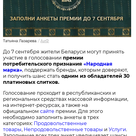
Татьяна Лазарева.
/
АиФ
До 7 сентября жители Беларуси могут принять
участие в голосовании
п
ремии
потребительского признания
«Народная
марка»
, поддержать бренды, которым доверяют,
и получить шанс стать
одним из обладателей 30
платиновых слитков.
Голосование проходит в республиканских и
региональных средствах массовой информации,
на интернет-ресурсах, а также на
официальном
сайте
премии. Для этого
необходимо заполнить анкеты в трех
категориях:
Продовольственные
товары
,
Непродовольственные товары
и
Услуги
.
Заполнение всех трех анкет увеличивает шансы