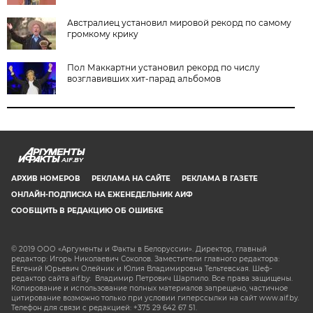
Австралиец установил мировой рекорд по самому
громкому крику
Пол Маккартни установил рекорд по числу
возглавивших хит-парад альбомов
AIF.BY
АРХИВ НОМЕРОВ
РЕКЛАМА НА САЙТЕ
РЕКЛАМА В ГАЗЕТЕ
ОНЛАЙН-ПОДПИСКА НА ЕЖЕНЕДЕЛЬНИК АИФ
СООБЩИТЬ В РЕДАКЦИЮ ОБ ОШИБКЕ
© 2019 ООО «Аргументы и Факты в Белоруссии». Директор, главный
редактор: Игорь Николаевич Соколов. Заместители главного редактора:
Евгений Юрьевич Олейник и Юлия Владимировна Тельтевская. Шеф-
редактор сайта aif.by: Владимир Петрович Шарпило. Все права защищены.
Копирование и использование полных материалов запрещено, частичное
цитирование возможно только при условии гиперссылки на сайт www.aif.by.
Телефон для связи с редакцией: +375 29 642 67 51.