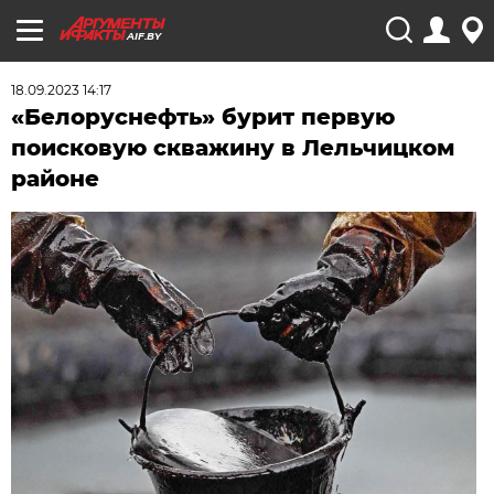
AIF.BY
18.09.2023 14:17
«Белоруснефть» бурит первую
поисковую скважину в Лельчицком
районе