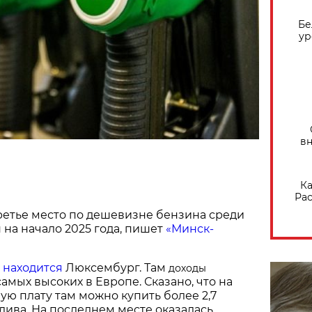
Бе
ур
вн
Ка
Рас
ретье место по дешевизне бензина среди
 на начало 2025 года, пишет
«Минск-
е
находится
Люксембург. Там
доходы
самых высоких в Европе. Сказано, что на
ю плату там можно купить более 2,7
лива. На последнем месте оказалась