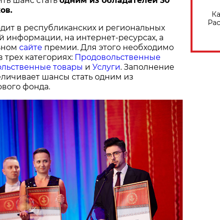
ить шанс стать
одним из обладателей 30
ов.
Ка
Рас
дит в республиканских и региональных
й информации, на интернет-ресурсах, а
ьном
сайте
премии. Для этого необходимо
в трех категориях:
Продовольственные
льственные товары
и
Услуги
. Заполнение
величивает шансы стать одним из
вого фонда.