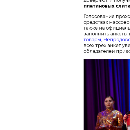
доверяют, и получ
платиновых слитк
Голосование прохо
средствах массово
также на официал
заполнить анкеты 
товары
,
Непродово
всех трех анкет у
обладателей призо