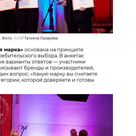
. Фото:
АиФ
/
Татьяна Лазарева.
я марка»
основана на принципе
ебительского выбора. В анкетах
ые варианты ответов — участники
писывают бренды и производителей,
один вопрос: «Какую марку вы считаете
тегории, которой доверяете и готовы