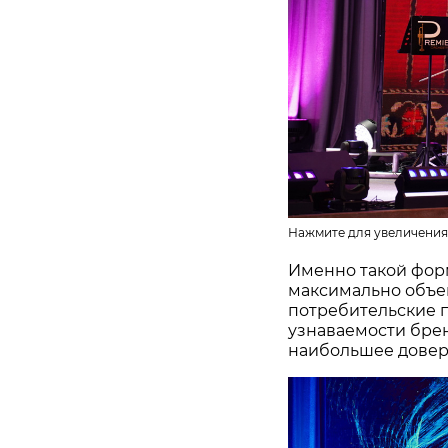
Нажмите для увеличения
Именно такой фор
максимально объе
потребительские 
узнаваемости бре
наибольшее довер