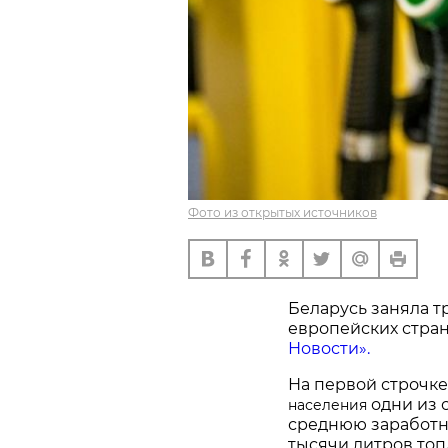
Фото из открытых источников
Беларусь заняла т
европейских стран
Новости».
На первой строчк
одни из 
населения
среднюю заработну
тысячи литров топ