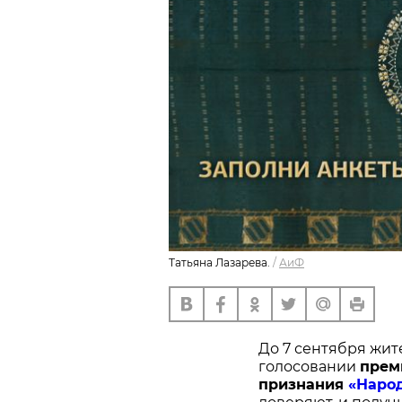
Татьяна Лазарева.
/
АиФ
До 7 сентября жит
голосовании
п
рем
признания
«Наро