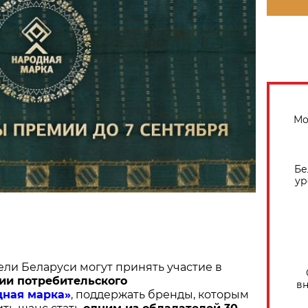
Мо
Бе
ур
ели Беларуси могут принять участие в
ии потребительского
вн
дная марка»
, поддержать бренды, которым