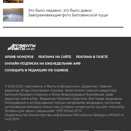
Это было недавно, это было давно.
Завораживающие фото Беловежской пущи
AIF.BY
АРХИВ НОМЕРОВ
РЕКЛАМА НА САЙТЕ
РЕКЛАМА В ГАЗЕТЕ
ОНЛАЙН-ПОДПИСКА НА ЕЖЕНЕДЕЛЬНИК АИФ
СООБЩИТЬ В РЕДАКЦИЮ ОБ ОШИБКЕ
© 2019 ООО «Аргументы и Факты в Белоруссии». Директор, главный
редактор: Игорь Николаевич Соколов. Заместители главного редактора:
Евгений Юрьевич Олейник и Юлия Владимировна Тельтевская. Шеф-
редактор сайта aif.by: Владимир Петрович Шарпило. Все права защищены.
Копирование и использование полных материалов запрещено, частичное
цитирование возможно только при условии гиперссылки на сайт www.aif.by.
Телефон для связи с редакцией: +375 29 642 67 51.
Свидетельство Министерства информации Республики Беларусь №1040 от
14.01.2010