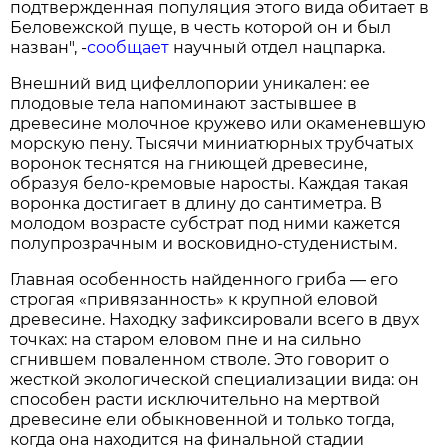
подтвержденная популяция этого вида обитает в
Беловежской пуще, в честь которой он и был
назван", -
сообщает
научный отдел нацпарка.
Внешний вид цифеллопории уникален: ее
плодовые тела напоминают застывшее в
древесине молочное кружево или окаменевшую
морскую пену. Тысячи миниатюрных трубчатых
воронок теснятся на гниющей древесине,
образуя бело-кремовые наросты. Каждая такая
воронка достигает в длину до сантиметра. В
молодом возрасте субстрат под ними кажется
полупрозрачным и восковидно-студенистым.
Главная особенность найденного гриба — его
строгая «привязанность» к крупной еловой
древесине. Находку зафиксировали всего в двух
точках: на старом еловом пне и на сильно
сгнившем поваленном стволе. Это говорит о
жесткой экологической специализации вида: он
способен расти исключительно на мертвой
древесине ели обыкновенной и только тогда,
когда она находится на финальной стадии