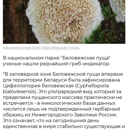
Национальный парк «Беловежская пуща».
В национальном парке "Беловежская пуща"
ученые нашли редчайший гриб-индикатор.
"В заповедной зоне Беловежской пущи впервые
для территории Беларуси была зафиксирована
Цифеллопория беловежская (Cyphelloporia
bialoviesensis). Это ультраредкий вид, который за
пределами пущанского массива практически не
встречается - в микологических базах данных
числится лишь не подтвержденный гербарный
образец из Нижегородского Заволжья России.
Это означает, что на сегодняшний день
единственная в мире стабильно существующая и