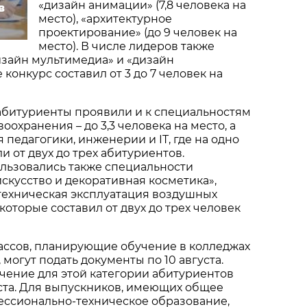
«дизайн анимации» (7,8 человека на
в
место), «архитектурное
проектирование» (до 9 человек на
место). В числе лидеров также
зайн мультимедиа» и «дизайн
е конкурс составил от 3 до 7 человек на
абитуриенты проявили и к специальностям
охранения – до 3,3 человека на место, а
 педагогики, инженерии и IT, где на одно
и от двух до трех абитуриентов.
льзовались также специальности
скусство и декоративная косметика»,
техническая эксплуатация воздушных
 которые составил от двух до трех человек
ассов, планирующие обучение в колледжах
 могут подать документы по 10 августа.
чение для этой категории абитуриентов
уста. Для выпускников, имеющих общее
ессионально-техническое образование,