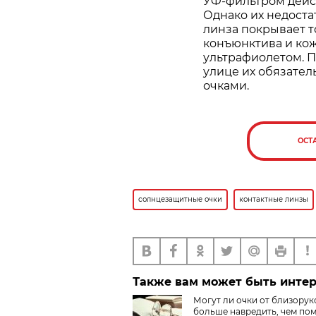
УФ-фильтром дейст
Однако их недоста
линза покрывает то
конъюнктива и кож
ультрафиолетом. П
улице их обязате
очками.
ОСТ
солнцезащитные очки
контактные линзы
Также вам может быть инте
Могут ли очки от близорук
больше навредить, чем по