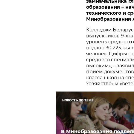
замначальника гл
образования – на
технического и с
Минобразования
Колледжи Беларус
выпускников 9-х к
уровень среднего 
подано 30 223 зая
человек. Цифры по
среднего специаль
высоким», – заяви
прием документов 
класса школ на сп
хозяйство» и «вет
НОВОСТЬ ПО ТЕМЕ
В Минобразования подвел