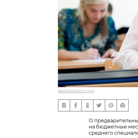
depositphotos.com
О предварительных
на бюджетные мест
среднего специал