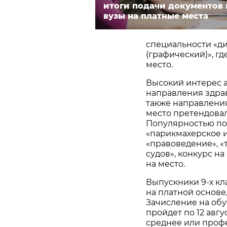
итоги подачи документов 
вузы на платные места
специальности «ди
(графический)», гд
место.
Высокий интерес 
направления здраво
также направления
место претендовал
Популярностью по
«парикмахерское и
«правоведение», «
судов», конкурс на
на место.
Выпускники 9-х кл
на платной основе,
Зачисление на обу
пройдет по 12 авг
среднее или проф