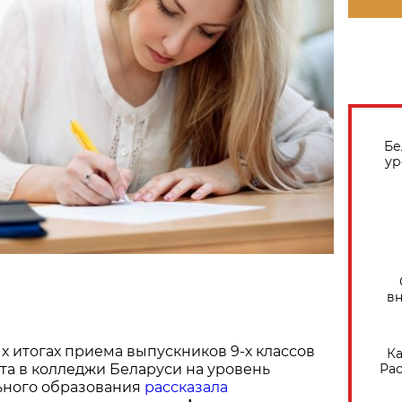
Бе
ур
вн
 итогах приема выпускников 9-х классов
Ка
Рас
а в колледжи Беларуси на уровень
ьного образования
рассказала