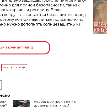
вительно защищают хрусталик и сетчатку.
точно для полной безопасности, так как
лько зрачок и роговицу. Веки,
а вокруг глаз остаются беззащитны перед
оэтому контактные линзы полезны, но на
льно нужно дополнять солнцезащитными
АВИТЬ КОММЕНТАРИЙ (0)
защита от солнца
ресно
ости
Не вредно ли носить очки с
мочь?
царапинами на линзах?