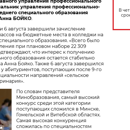
авного управления профессионального
чальник управления профессионально-
В че
реднего специального образования
сро
 Анна БОЙКО
.
и 6 августа завершили зачисление
лассов на бюджетные места в колледжи на
специального образования. «Всего было
вления при плановом наборе 22 309
дтверждают, что интерес к получению
ного образования остается стабильно
ла Анна Бойко. Также 6 августа завершился
у абитуриентов, поступающих после 9-го
ециальности направлений «сельское
еринария».
По словам представителя
Минобразования, самый высокий
конкурс среди этой категории
поступающих сложился в Минске,
Гомельской и Витебской областях.
Самая высокая конкуренция
сложилась по специальностям
и