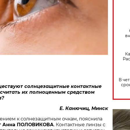
вн
Ка
Рас
В че
сро
ществуют солнцезащитные контактные
 считать их полноценным средством
а?
Е. Канючиц, Минск
нением к солнезащитным очкам, пояснила
ог Анна ПОЛОВИКОВА
. Контактные линзы с