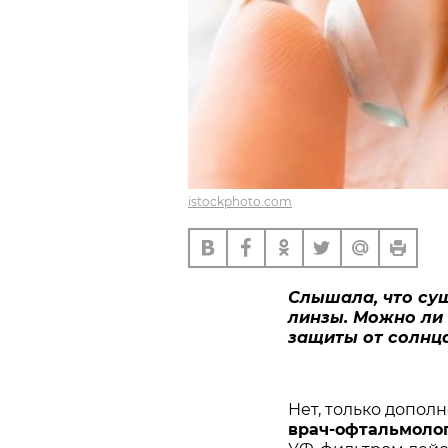
istockphoto.com
Слышала, что су
линзы. Можно ли
защиты от солнц
Нет, только допол
врач-офтальмол