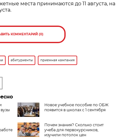
етные места принимаются до 11 августа, на
уста.
АВИТЬ КОММЕНТАРИЙ (0)
жи
абитуриенты
приемная кампания
ресно
и
Новое учебное пособие по ОБЖ
 вузы
появится в школах с 1 сентября
Почем знания? Сколько стоит
работе
учеба для первокурсников,
изучили потолок цен