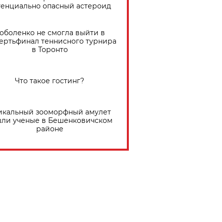
тенциально опасный астероид
оболенко не смогла выйти в
ертьфинал теннисного турнира
в Торонто
Что такое гостинг?
икальный зооморфный амулет
ли ученые в Бешенковичском
районе