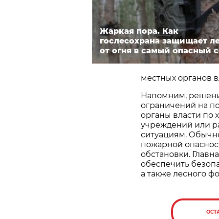
Жаркая пора. Как
гослесохрана защищает л
от огня в самый опасный 
местных органов в
Напомним, решение
ограничений на п
органы власти по 
учреждений или р
ситуациям. Обычно
пожарной опаснос
обстановки. Главн
обеспечить безопа
а также лесного фо
ОСТ