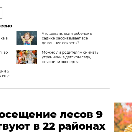
ресно
Что делать, если ребёнок в
ка в
садике рассказывает все
домашние секреты?
, во
Можно ли родителям снимать
утренники в детском саду,
пояснили эксперты
ший 6
у еще
посещение лесов 9
твуют в 22 районах