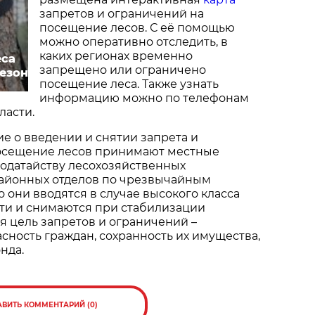
запретов и ограничений на
посещение лесов. С её помощью
можно оперативно отследить, в
каких регионах временно
еса
запрещено или ограничено
сезон
посещение леса. Также узнать
информацию можно по телефонам
ласти.
 о введении и снятии запрета и
осещение лесов принимают местные
ходатайству лесохозяйственных
айонных отделов по чрезвычайным
 они вводятся в случае высокого класса
ти и снимаются при стабилизации
ая цель запретов и ограничений –
сность граждан, сохранность их имущества,
нда.
АВИТЬ КОММЕНТАРИЙ (0)