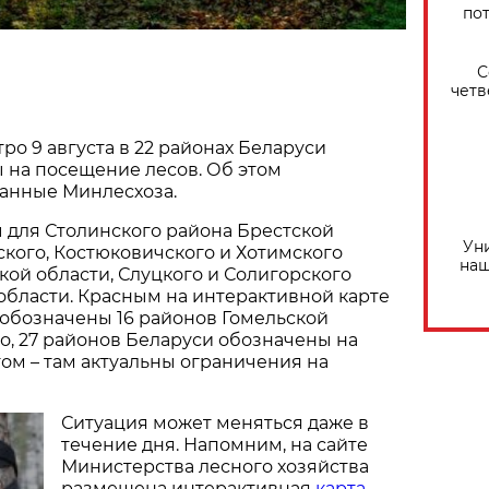
по
С
четв
ро 9 августа в 22 районах Беларуси
 на посещение лесов. Об этом
данные Минлесхоза.
 для Столинского района Брестской
Ун
ского, Костюковичского и Хотимского
наш
ой области, Слуцкого и Солигорского
бласти. Красным на интерактивной карте
обозначены 16 районов Гомельской
го, 27 районов Беларуси обозначены на
ом – там актуальны ограничения на
Ситуация может меняться даже в
течение дня. Напомним, на сайте
Министерства лесного хозяйства
размещена интерактивная
карта