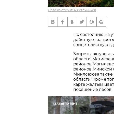
Фото из открытых источников
По состоянию на ут
действуют запреты
свидетельствуют 
Запреты актуальны
области, Мстислав
районов Могилевск
районов Минской о
Минлсехоза также 
области. Кроме то
карте желтым цвет
посещение лесов.
СТАТЬЯ ПО ТЕМЕ