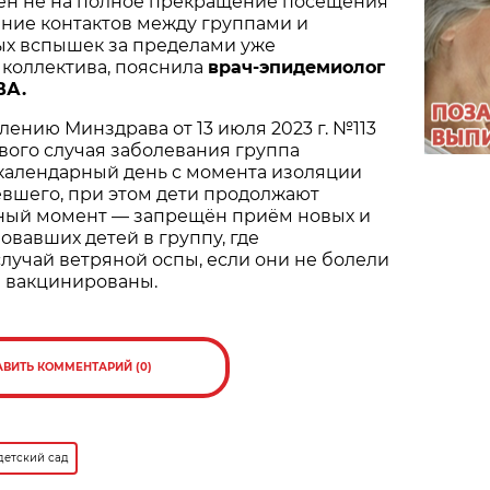
ен не на полное прекращение посещения
чение контактов между группами и
х вспышек за пределами уже
коллектива, пояснила
в
рач-эпидемиолог
ВА.
лению Минздрава от 13 июля 2023 г. №113
вого случая заболевания группа
 календарный день с момента изоляции
евшего, при этом дети продолжают
жный момент — запрещён приём новых и
овавших детей в группу, где
лучай ветряной оспы, если они не болели
и вакцинированы.
АВИТЬ КОММЕНТАРИЙ (0)
детский сад