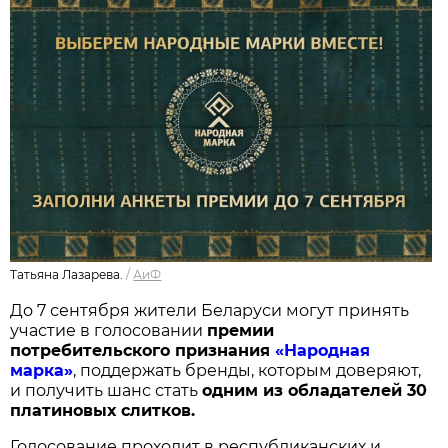
Татьяна Лазарева.
/
АиФ
До 7 сентября жители Беларуси могут принять
участие в голосовании
п
ремии
потребительского признания
«Народная
марка»
, поддержать бренды, которым доверяют,
и получить шанс стать
одним из обладателей 30
платиновых слитков.
Голосование проходит в республиканских и