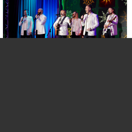
Нажмите для увеличения. Фото:
АиФ
Компании и бренды, которые по итогам
народного голосования станут победителями,
призерами и финалистами премии «Народная
марка», получат широкое освещение в
республиканских и региональных средствах
массовой информации. Торжественная
церемония награждения состоится в начале
декабря в Национальной библиотеке Беларуси.
Телевизионная версия церемонии будет