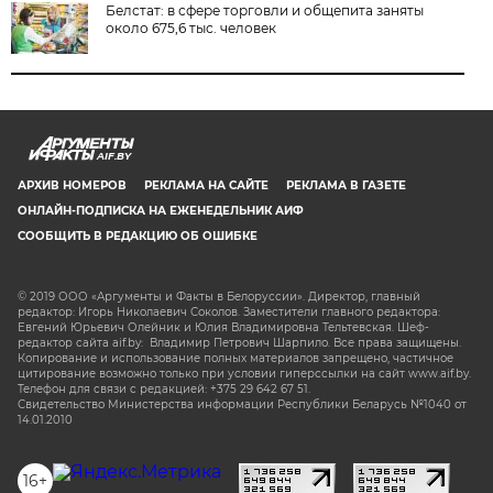
Белстат: в сфере торговли и общепита заняты
около 675,6 тыс. человек
AIF.BY
АРХИВ НОМЕРОВ
РЕКЛАМА НА САЙТЕ
РЕКЛАМА В ГАЗЕТЕ
ОНЛАЙН-ПОДПИСКА НА ЕЖЕНЕДЕЛЬНИК АИФ
СООБЩИТЬ В РЕДАКЦИЮ ОБ ОШИБКЕ
© 2019 ООО «Аргументы и Факты в Белоруссии». Директор, главный
редактор: Игорь Николаевич Соколов. Заместители главного редактора:
Евгений Юрьевич Олейник и Юлия Владимировна Тельтевская. Шеф-
редактор сайта aif.by: Владимир Петрович Шарпило. Все права защищены.
Копирование и использование полных материалов запрещено, частичное
цитирование возможно только при условии гиперссылки на сайт www.aif.by.
Телефон для связи с редакцией: +375 29 642 67 51.
Свидетельство Министерства информации Республики Беларусь №1040 от
14.01.2010
16+