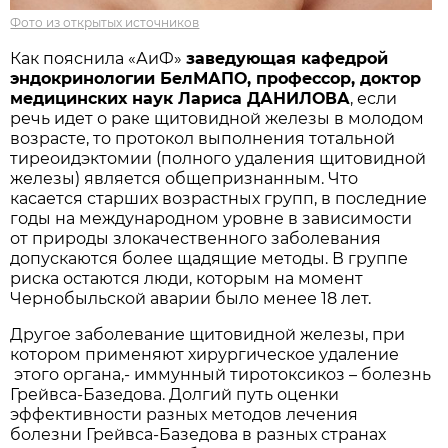
Фото из открытых источников
Как пояснила «АиФ»
заведующая кафедрой
эндокринологии БелМАПО, профессор, доктор
медицинских наук Лариса ДАНИЛОВА
, если
речь идет о раке щитовидной железы в молодом
возрасте, то протокол выполнения тотальной
тиреоидэктомии (полного удаления щитовидной
железы) является общепризнанным. Что
касается старших возрастных групп, в последние
годы на международном уровне в зависимости
от природы злокачественного заболевания
допускаются более щадящие методы. В группе
риска остаются люди, которым на момент
Чернобыльской аварии было менее 18 лет.
Другое заболевание щитовидной железы, при
котором применяют хирургическое удаление
этого органа,- иммунный тиротоксикоз – болезнь
Грейвса-Базедова. Долгий путь оценки
эффективности разных методов лечения
болезни Грейвса-Базедова в разных странах