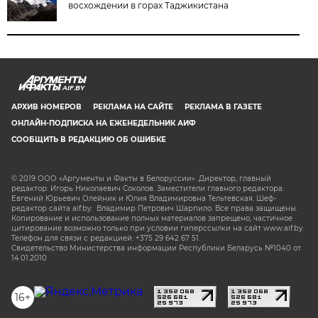
восхождении в горах Таджикистана
AIF.BY
АРХИВ НОМЕРОВ
РЕКЛАМА НА САЙТЕ
РЕКЛАМА В ГАЗЕТЕ
ОНЛАЙН-ПОДПИСКА НА ЕЖЕНЕДЕЛЬНИК АИФ
СООБЩИТЬ В РЕДАКЦИЮ ОБ ОШИБКЕ
© 2019 ООО «Аргументы и Факты в Белоруссии». Директор, главный
редактор: Игорь Николаевич Соколов. Заместители главного редактора:
Евгений Юрьевич Олейник и Юлия Владимировна Тельтевская. Шеф-
редактор сайта aif.by: Владимир Петрович Шарпило. Все права защищены.
Копирование и использование полных материалов запрещено, частичное
цитирование возможно только при условии гиперссылки на сайт www.aif.by.
Телефон для связи с редакцией: +375 29 642 67 51.
Свидетельство Министерства информации Республики Беларусь №1040 от
14.01.2010
16+