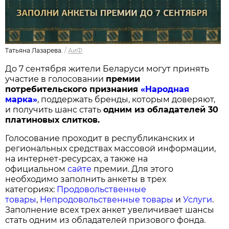
Татьяна Лазарева.
/
АиФ
До 7 сентября жители Беларуси могут принять
участие в голосовании
п
ремии
потребительского признания
«Народная
марка»
, поддержать бренды, которым доверяют,
и получить шанс стать
одним из обладателей 30
платиновых слитков.
Голосование проходит в республиканских и
региональных средствах массовой информации,
на интернет-ресурсах, а также на
официальном
сайте
премии. Для этого
необходимо заполнить анкеты в трех
категориях:
Продовольственные
товары
,
Непродовольственные товары
и
Услуги
.
Заполнение всех трех анкет увеличивает шансы
стать одним из обладателей призового фонда.