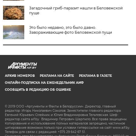
Загадочный гриб-паразит нашли в Беловежской
пуще
Это было недавно, это было давно.
Завораживающие фото Беловежской пущи
AIF.BY
АРХИВ НОМЕРОВ
РЕКЛАМА НА САЙТЕ
РЕКЛАМА В ГАЗЕТЕ
ОНЛАЙН-ПОДПИСКА НА ЕЖЕНЕДЕЛЬНИК АИФ
СООБЩИТЬ В РЕДАКЦИЮ ОБ ОШИБКЕ
© 2019 ООО «Аргументы и Факты в Белоруссии». Директор, главный
редактор: Игорь Николаевич Соколов. Заместители главного редактора:
Евгений Юрьевич Олейник и Юлия Владимировна Тельтевская. Шеф-
редактор сайта aif.by: Владимир Петрович Шарпило. Все права защищены.
Копирование и использование полных материалов запрещено, частичное
цитирование возможно только при условии гиперссылки на сайт www.aif.by.
Телефон для связи с редакцией: +375 29 642 67 51.