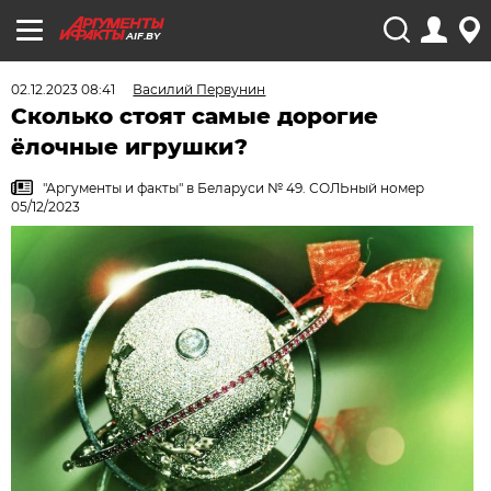
AIF.BY
02.12.2023 08:41
Василий Первунин
Сколько стоят самые дорогие
ёлочные игрушки?
"Аргументы и факты" в Беларуси № 49. СОЛЬный номер
05/12/2023