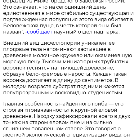
образец из Нижегородского Заволжья России.
Это означает, что на сегодняшний день
единственная в мире стабильно существующая и
подтвержденная популяция этого вида обитает в
Беловежской пуще, в честь которой он и был
назван", -
сообщает
научный отдел нацпарка.
Внешний вид цифеллопории уникален: ее
плодовые тела напоминают застывшее в
древесине молочное кружево или окаменевшую
морскую пену. Тысячи миниатюрных трубчатых
воронок теснятся на гниющей древесине,
образуя бело-кремовые наросты. Каждая такая
воронка достигает в длину до сантиметра. В
молодом возрасте субстрат под ними кажется
полупрозрачным и восковидно-студенистым.
Главная особенность найденного гриба — его
строгая «привязанность» к крупной еловой
древесине. Находку зафиксировали всего в двух
точках: на старом еловом пне и на сильно
сгнившем поваленном стволе. Это говорит о
жесткой экологической специализации вида: он