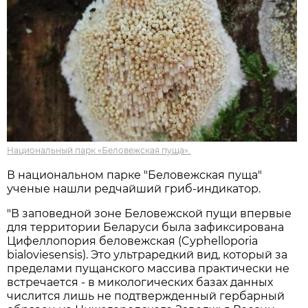
Национальный парк «Беловежская пуща».
В национальном парке "Беловежская пуща"
ученые нашли редчайший гриб-индикатор.
"В заповедной зоне Беловежской пущи впервые
для территории Беларуси была зафиксирована
Цифеллопория беловежская (Cyphelloporia
bialoviesensis). Это ультраредкий вид, который за
пределами пущанского массива практически не
встречается - в микологических базах данных
числится лишь не подтвержденный гербарный